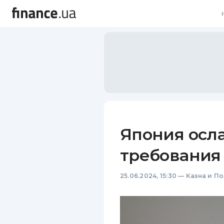
В
В
Л
А
Н
Япония осл
С
требования
П
25.06.2024, 15:30
—
Казна и П
Т
Р