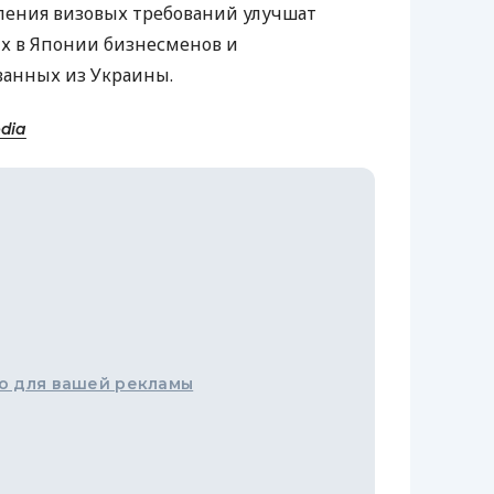
бления визовых требований улучшат
х в Японии бизнесменов и
ванных из Украины.
edia
о для вашей рекламы