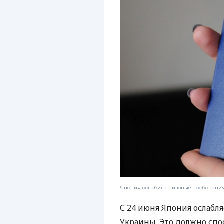
Япония ослабила визовые требовани
С 24 июня Япония ослабл
Украины. Это должно спо