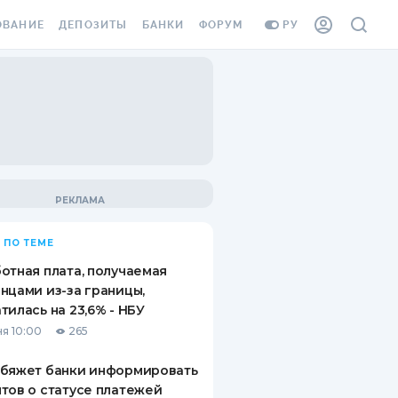
ОВАНИЕ
ДЕПОЗИТЫ
БАНКИ
ФОРУМ
РУ
ВСЕ ДЕПОЗИТЫ
ВСЕ БАНКИ
ВАНИЕ ЖИЛЬЯ ОТ
ДЕПОЗИТЫ В USD
ОТЗЫВЫ О БАНКАХ
И ШАХЕДОВ
ДЕПОЗИТЫ В EUR
МИКРОФИНАНСОВЫЕ
АХОВКА ЗАГРАНИЦУ
ОРГАНИЗАЦИИ
БОНУС К ДЕПОЗИТАМ
ОТЗЫВЫ ОБ МФО
УСЛОВИЯ АКЦИИ
Я КАРТА
 ПО ТЕМЕ
ВОПРОСЫ И ОТВЕТЫ
ОННАЯ ВИНЬЕТКА
отная плата, получаемая
ДЕПОЗИТНЫЙ КАЛЬКУЛЯТОР
нцами из-за границы,
Я СОТРУДНИКОВ
тилась на 23,6% - НБУ
ПУТЕВОДИТЕЛИ ПО
я 10:00
265
SSISTANCE
СБЕРЕЖЕНИЯМ
обяжет банки информировать
ВАНИЕ ОТ
тов о статусе платежей
ТНЫХ СЛУЧАЕВ