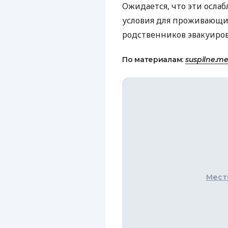
Ожидается, что эти осла
условия для проживающи
родственников эвакуиро
По материалам:
suspilne.m
Мест