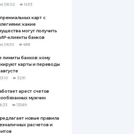
я 08:02
1493
ДИТЕЛИ ПО
ВАНИЮ
 премиальных карт с
легиями: какие
РАХОВЫЕ ПОЛИСЫ
ущества могут получить
VIP-клиенты банков
ВЫЕ КОМПАНИИ
я 06:50
688
 О СТРАХОВЫХ
ИЯХ
 лимиты банков: кому
кируют карты и переводы
КА И ОПЛАТА
 августе
13:10
3291
ТЫ
аботает арест счетов
нообязанных мужчин
6:33
13589
редлагает новые правила
езналичных расчетов и
зитов