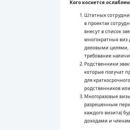
Кого коснется ослаблен
Штатных сотрудни
в проектах сотруд
внесут в список з
многократных виз 
деловыми целями, и
требование наличи
Родственники эвак
которые получат п
для краткосрочног
родственников или
Многоразовые визы
разрешенным пери
каждого визита) бу
доходами и членам