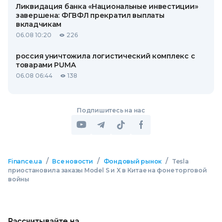
Ликвидация банка «Национальные инвестиции»
завершена: ФГВФЛ прекратил выплаты
вкладчикам
06.08 10:20
226
россия уничтожила логистический комплекс с
товарами PUMA
06.08 06:44
138
Подпишитесь на нас
/
/
/
Finance.ua
Все новости
Фондовый рынок
Tesla
приостановила заказы Model S и X в Китае на фоне торговой
войны
Рассчитывайте на