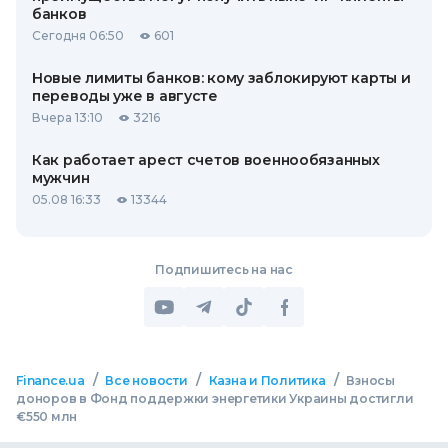
банков
Сегодня 06:50
601
Новые лимиты банков: кому заблокируют карты и
переводы уже в августе
Вчера 13:10
3216
Как работает арест счетов военнообязанных
мужчин
05.08 16:33
13344
Подпишитесь на нас
/
/
/
Finance.ua
Все новости
Казна и Политика
Взносы
доноров в Фонд поддержки энергетики Украины достигли
€550 млн