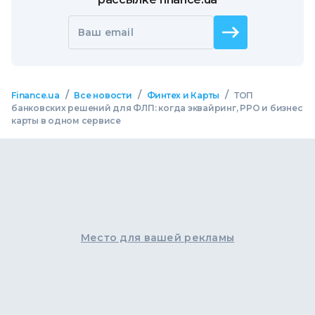
Ваш email
/
/
/
Finance.ua
Все новости
Финтех и Карты
ТОП
банковских решений для ФЛП: когда эквайринг, РРО и бизнес
карты в одном сервисе
Место для вашей рекламы