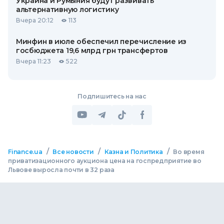
Украина и Румыния будут развивать
альтернативную логистику
Вчера 20:12
113
Минфин в июле обеспечил перечисление из
госбюджета 19,6 млрд грн трансфертов
Вчера 11:23
522
Подпишитесь на нас
/
/
/
Finance.ua
Все новости
Казна и Политика
Во время
приватизационного аукциона цена на госпредприятие во
Львове выросла почти в 32 раза