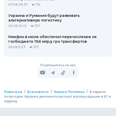
07.08 08:37
174
Украина и Румыния будут развивать
альтернативную логистику
06.08 20:12
133
Минфин в июле обеспечил перечисление из
госбюджета 19,6 млрд грн трансфертов
06.08 11:23
557
Подпишитесь на нас
/
/
/
Finance.ua
Все новости
Казна и Политика
В первом
полугодии Украина увеличила экспорт агропродукции в ЕС и
Африку