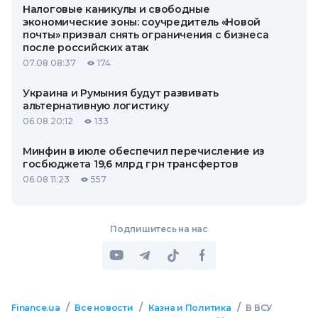
Налоговые каникулы и свободные
экономические зоны: соучредитель «Новой
почты» призвал снять ограничения с бизнеса
после российских атак
07.08 08:37
174
Украина и Румыния будут развивать
альтернативную логистику
06.08 20:12
133
Минфин в июле обеспечил перечисление из
госбюджета 19,6 млрд грн трансфертов
06.08 11:23
557
Подпишитесь на нас
/
/
/
Finance.ua
Все новости
Казна и Политика
В ВСУ