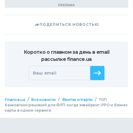
ПОДЕЛИТЬСЯ НОВОСТЬЮ
Коротко о главном за день в email
рассылке finance.ua
Ваш email
/
/
/
Finance.ua
Все новости
Финтех и Карты
ТОП
банковских решений для ФЛП: когда эквайринг, РРО и бизнес
карты в одном сервисе