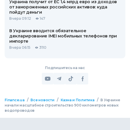
Украина получит от ЕС 1,4 млрд евро из доходов
от замороженных российских активов: куда
пойдут деньги
Вчера 09:12
147
В Украине вводится обязательное
декларирование IMEI мобильных телефонов при
импорте
Вчера 06:15
3110
Подпишитесь на нас
/
/
/
Finance.ua
Все новости
Казна и Политика
В Украине
начали масштабное строительство 900 километров новых
водопроводов