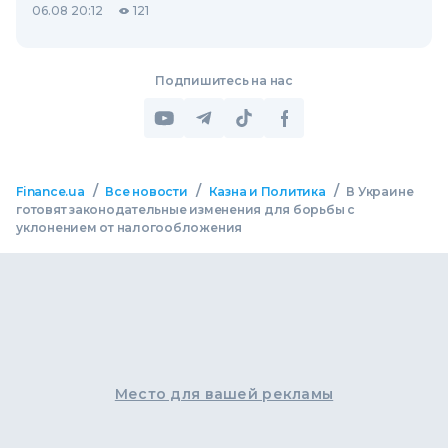
06.08 20:12
121
Подпишитесь на нас
/
/
/
Finance.ua
Все новости
Казна и Политика
В Украине
готовят законодательные изменения для борьбы с
уклонением от налогообложения
Место для вашей рекламы