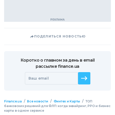
ПОДЕЛИТЬСЯ НОВОСТЬЮ
Коротко о главном за день в email
рассылке finance.ua
Ваш email
/
/
/
Finance.ua
Все новости
Финтех и Карты
ТОП
банковских решений для ФЛП: когда эквайринг, РРО и бизнес
карты в одном сервисе