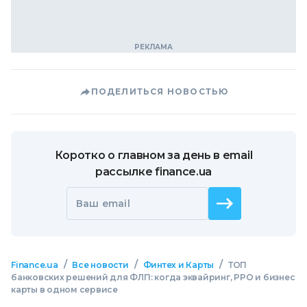
ПОДЕЛИТЬСЯ НОВОСТЬЮ
Коротко о главном за день в email
рассылке finance.ua
Ваш email
/
/
/
Finance.ua
Все новости
Финтех и Карты
ТОП
банковских решений для ФЛП: когда эквайринг, РРО и бизнес
карты в одном сервисе