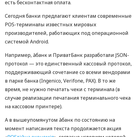
есть бесконтактная оплата.
Сегодня банки предлагают клиентам современные
POS-терминалы известных мировых
производителей, работающих под операционной
системой Android.
Например, àбанк и ПриватБанк разработали JSON-
протокол — это единственный кассовый протокол,
поддерживающий сочетание со всеми вендорами
в парке банка (Ingenico, Verifone, PAX). В то же
время, не нужно печатать чеки с терминала (в
случае реализации печатания терминального чека
на кассовом принтере).
А в вышеупомянутом àбанк по состоянию на
момент написания текста продолжается акция
«
POSтійна економія
», согласно условиям которой