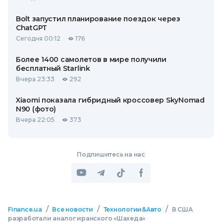
Bolt запустил планирование поездок через
ChatGPT
Сегодня 00:12
176
Более 1400 самолетов в мире получили
бесплатный Starlink
Вчера 23:33
292
Xiaomi показала гибридный кроссовер SkyNomad
N90 (фото)
Вчера 22:05
373
Подпишитесь на нас
/
/
/
Finance.ua
Все новости
Технологии&Авто
В США
разработали аналог иранского «Шахеда»