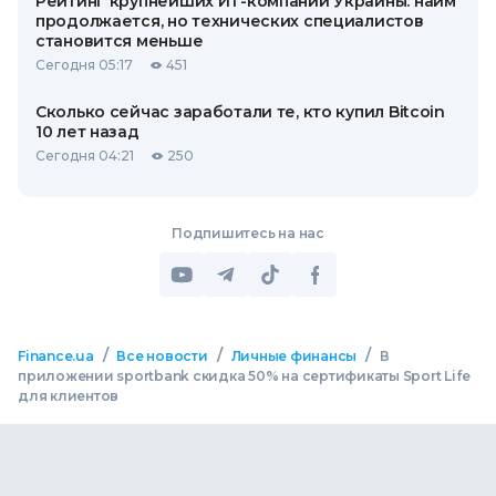
Рейтинг крупнейших ИТ-компаний Украины: найм
продолжается, но технических специалистов
становится меньше
Сегодня 05:17
451
Сколько сейчас заработали те, кто купил Bitcoin
10 лет назад
Сегодня 04:21
250
Подпишитесь на нас
/
/
/
Finance.ua
Все новости
Личные финансы
В
приложении sportbank скидка 50% на сертификаты Sport Life
для клиентов