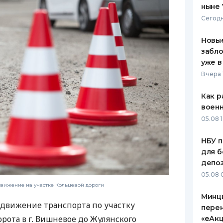
ныне 
ЕЖЕМЕСЯЧНЫЙ ОБЗОР
ПУТЕВО
Сегодн
КЕШБЭКА
СТРАХО
Новые
ПУТЕВОДИТЕЛИ ПО
ВСЕ СТ
забло
БАНКОВСКИМ КАРТАМ
уже в
СТРАХО
Вчера 
ОТЗЫВЫ
КОМПАН
Как р
воен
ДОСТАВ
05.08 1
КОНТАК
НБУ п
для б
депо
05.08 
движение на участке Кольцевой дороги
Минц
движение транспорта по участку
пере
рота в г. Вишневое до Жулянского
«еАкц