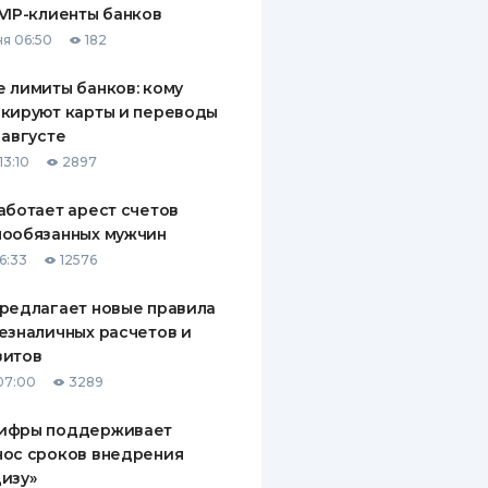
VIP-клиенты банков
ДИТЕЛИ ПО
я 06:50
182
ВАНИЮ
 лимиты банков: кому
РАХОВЫЕ ПОЛИСЫ
кируют карты и переводы
 августе
ВЫЕ КОМПАНИИ
13:10
2897
 О СТРАХОВЫХ
ИЯХ
аботает арест счетов
нообязанных мужчин
КА И ОПЛАТА
6:33
12576
ТЫ
редлагает новые правила
езналичных расчетов и
зитов
07:00
3289
ифры поддерживает
нос сроков внедрения
изу»