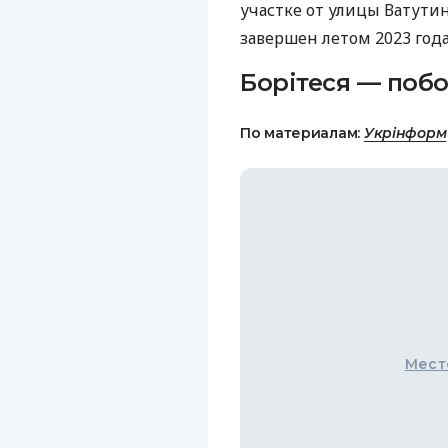
участке от улицы Ватути
завершен летом 2023 года
Борітеся — побо
По материалам:
Укрінформ
Мест