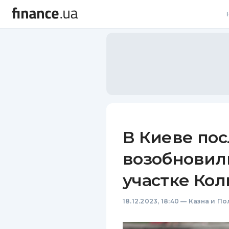
В
В
Л
А
Н
В Киеве по
С
возобновил
П
участке Кол
Т
18.12.2023, 18:40
—
Казна и По
Р