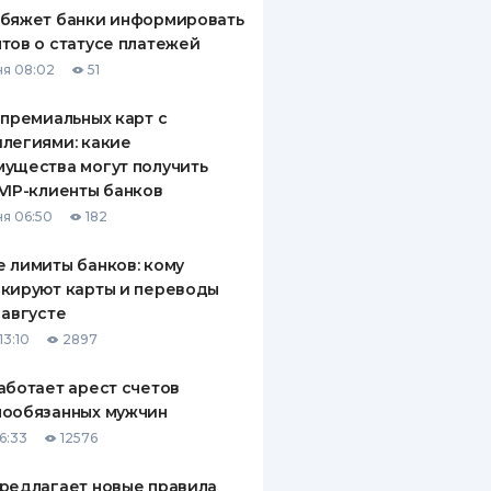
обяжет банки информировать
тов о статусе платежей
я 08:02
51
 премиальных карт с
легиями: какие
ущества могут получить
VIP-клиенты банков
я 06:50
182
 лимиты банков: кому
кируют карты и переводы
 августе
13:10
2897
аботает арест счетов
нообязанных мужчин
6:33
12576
редлагает новые правила