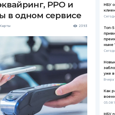
эквайринг, РРО и
НБУ 
клиен
ы в одном сервисе
Сегодн
 Карты
2393
Топ-5
приви
преим
ныне 
Сегодн
Новые
забло
уже в
Вчера 
Как р
воен
05.08 1
НБУ п