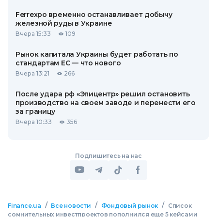
Ferrexpo временно останавливает добычу
железной руды в Украине
Вчера 15:33
109
Рынок капитала Украины будет работать по
стандартам ЕС — что нового
Вчера 13:21
266
После удара рф «Эпицентр» решил остановить
производство на своем заводе и перенести его
за границу
Вчера 10:33
356
Подпишитесь на нас
/
/
/
Finance.ua
Все новости
Фондовый рынок
Список
сомнительных инвестпроектов пополнился еще 5 кейсами