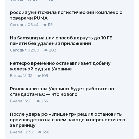
россия уничтожила логистический комплекс с
товарами PUMA
Сегодня 06:44
118
На Samsung нашли способ вернуть до 10 ГБ
памяти без удаления приложений
Сегодня 02:00
203
Ferrexpo временно останавливает добычу
железной руды в Украине
Вчера 15:33
109
Рынок капитала Украины будет работать по
стандартам ЕС — что нового
Вчера 13:21
266
После удара рф «Эпицентр» решил остановить
производство на своем заводе и перенести его
за границу
Вчера 10:33
356