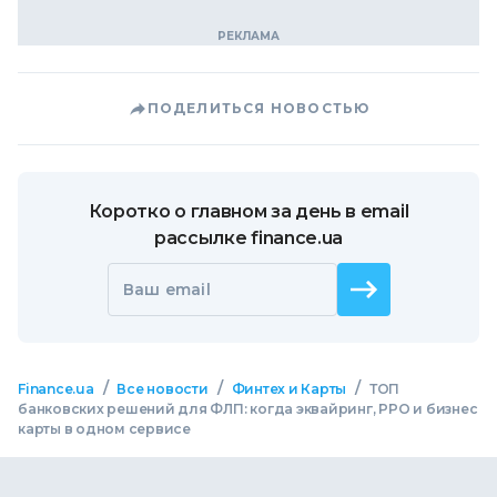
ПОДЕЛИТЬСЯ НОВОСТЬЮ
Коротко о главном за день в email
рассылке finance.ua
Ваш email
/
/
/
Finance.ua
Все новости
Финтех и Карты
ТОП
банковских решений для ФЛП: когда эквайринг, РРО и бизнес
карты в одном сервисе