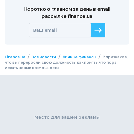
Коротко о главном за день в email
рассылке finance.ua
Ваш email
/
/
/
Finance.ua
Все новости
Личные финансы
7 признаков,
что вы переросли свою должность: как понять, что пора
искать новые возможности
Место для вашей рекламы