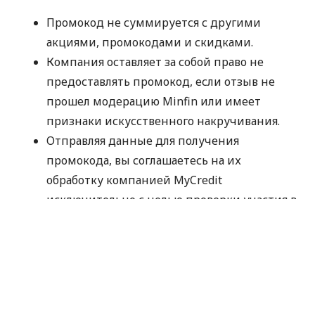
Промокод не суммируется с другими
акциями, промокодами и скидками.
Компания оставляет за собой право не
предоставлять промокод, если отзыв не
прошел модерацию Minfin или имеет
признаки искусственного накручивания.
Отправляя данные для получения
промокода, вы соглашаетесь на их
обработку компанией MyCredit
исключительно с целью проверки участия в
акции. Ваши персональные данные не
передаются третьим лицам.
Промокод следует использовать до
30.09.2026.
Спасибо, что выбираете MyCredit и делитесь