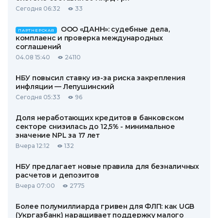
Сегодня 06:32
33
ООО «ДАНН»: судебные дела,
ПАРТНЕРСКАЯ
комплаенс и проверка международных
соглашений
04.08 15:40
24110
НБУ повысил ставку из-за риска закрепления
инфляции — Лепушинский
Сегодня 05:33
96
Доля неработающих кредитов в банковском
секторе снизилась до 12,5% - минимальное
значение NPL за 17 лет
Вчера 12:12
132
НБУ предлагает новые правила для безналичных
расчетов и депозитов
Вчера 07:00
2775
Более полумиллиарда гривен для ФЛП: как UGB
(Укргазбанк) наращивает поддержку малого