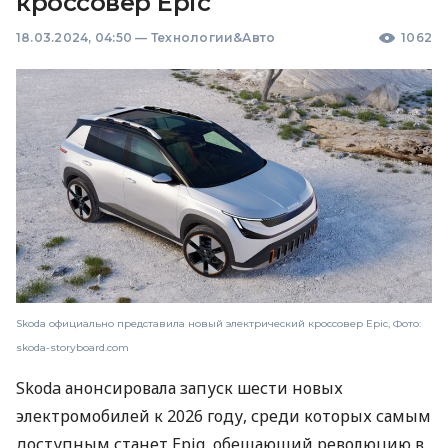
кроссовер Epic
18.03.2024, 04:50
—
Технологии&Авто
1062
Skoda официально представила новый электрический кроссовер Epic, Фото:
skoda-storyboard.com
Skoda анонсировала запуск шести новых
электромобилей к 2026 году, среди которых самым
доступным станет Epiq, обещающий революцию в