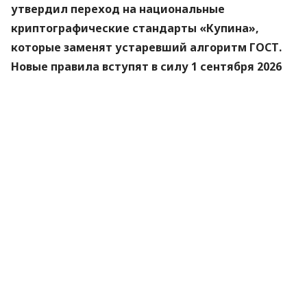
утвердил переход на национальные
криптографические стандарты «Купина»,
которые заменят устаревший алгоритм ГОСТ.
Новые правила вступят в силу 1 сентября 2026
года.
Об этом
сообщили
в Министерстве цифровой
трансформации.
«Купина» — украинский криптографический
алгоритм, который будет использоваться для
защиты квалифицированных электронных
подписей (КЭП).
Что изменится для пользователей
Старые КЭП работают дальше. Переживать и
срочно бежать перевыпускать ключи не