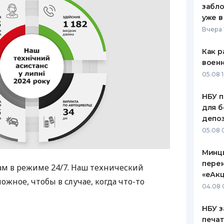
забло
ЕЖЕМЕСЯЧНЫЙ ОБЗОР
ПУТЕВО
уже в
КЕШБЭКА
СТРАХО
Вчера 
ПУТЕВОДИТЕЛИ ПО
ВСЕ СТ
Как р
БАНКОВСКИМ КАРТАМ
воен
СТРАХО
05.08 1
ОТЗЫВЫ
КОМПАН
НБУ п
для б
ДОСТАВ
депо
05.08 
КОНТАК
Минц
пере
м в режиме 24/7. Наш технический
«еАкц
ожное, чтобы в случае, когда что-то
04.08 
НБУ з
печат