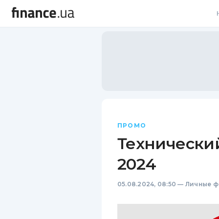
В
В
Л
А
Н
ПРОМО
С
Технически
П
2024
Т
05.08.2024, 08:50
—
Личные ф
Р