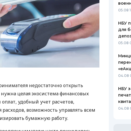
воен
05.08 1
НБУ п
для б
депо
05.08 
Минц
пере
«еАкц
04.08 
ринимателя недостаточно открыть
НБУ з
у нужна целая экосистема финансовых
печат
 оплат, удобный учет расчетов,
квит
04.08 
 расходов, возможность управлять всем
изировать бумажную работу.