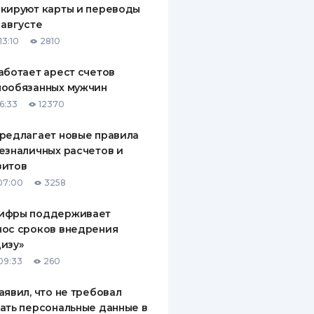
кируют карты и переводы
ДИТЕЛИ ПО
 августе
ВАНИЮ
13:10
2810
РАХОВЫЕ ПОЛИСЫ
аботает арест счетов
нообязанных мужчин
ВЫЕ КОМПАНИИ
6:33
12370
 О СТРАХОВЫХ
ИЯХ
редлагает новые правила
езналичных расчетов и
КА И ОПЛАТА
зитов
07:00
3258
ТЫ
ифры поддерживает
нос сроков внедрения
изу»
09:33
260
аявил, что не требовал
ать персональные данные в