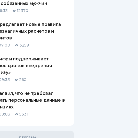
нообязанных мужчин
6:33
12370
редлагает новые правила
езналичных расчетов и
зитов
07:00
3258
ифры поддерживает
нос сроков внедрения
изу»
09:33
260
аявил, что не требовал
ать персональные данные в
анциях
09:03
5331