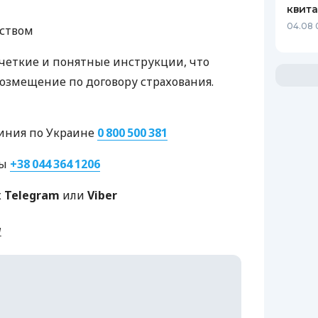
квит
04.08 
ством
четкие и понятные инструкции, что
возмещение по договору страхования.
линия по Украине
0 800 500 381
цы
+38 044 364 1206
х
Telegram
или
Viber
a