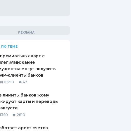
 ПО ТЕМЕ
 премиальных карт с
легиями: какие
ущества могут получить
VIP-клиенты банков
я 06:50
47
 лимиты банков: кому
кируют карты и переводы
 августе
13:10
2810
аботает арест счетов