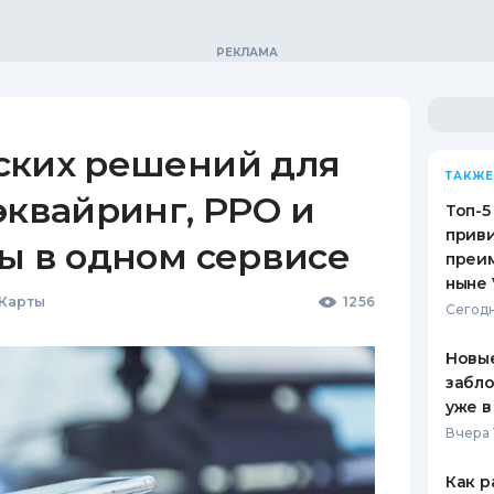
ских решений для
ТАКЖЕ
эквайринг, РРО и
Топ-5
приви
ы в одном сервисе
преим
ныне 
 Карты
1256
Сегодн
Новые
забло
уже в
Вчера 
Как р