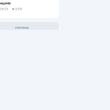
анциях
09:03
5331