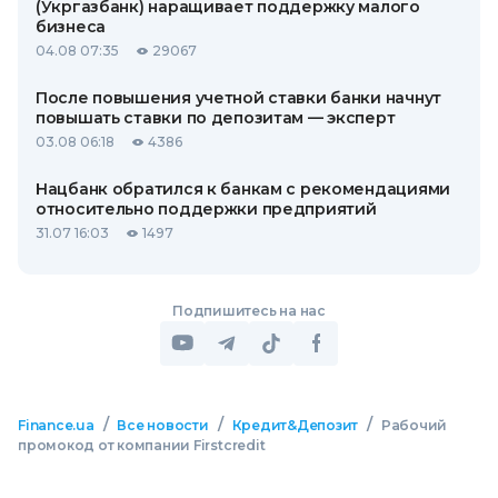
(Укргазбанк) наращивает поддержку малого
бизнеса
04.08 07:35
29067
После повышения учетной ставки банки начнут
повышать ставки по депозитам — эксперт
03.08 06:18
4386
Нацбанк обратился к банкам с рекомендациями
относительно поддержки предприятий
31.07 16:03
1497
Подпишитесь на нас
/
/
/
Finance.ua
Все новости
Кредит&Депозит
Рабочий
промокод от компании Firstcredit