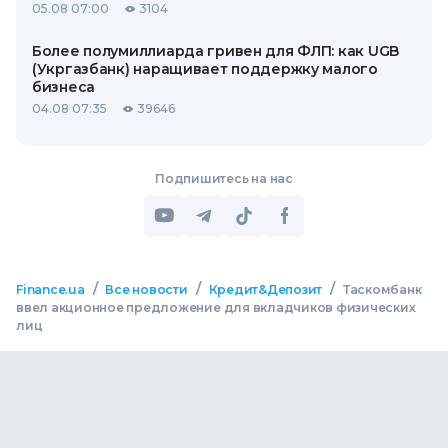
05.08 07:00
3104
Более полумиллиарда гривен для ФЛП: как UGB
(Укргазбанк) наращивает поддержку малого
бизнеса
04.08 07:35
39646
Подпишитесь на нас
/
/
/
Finance.ua
Все новости
Кредит&Депозит
Таскомбанк
ввел акционное предложение для вкладчиков физических
лиц