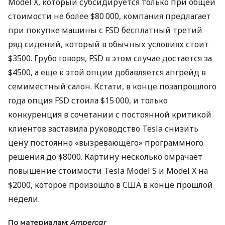
Model X, который субсидируется только при общей
стоимости не более $80 000, компания предлагает
при покупке машины с FSD бесплатный третий
ряд сидений, который в обычных условиях стоит
$3500. Грубо говоря, FSD в этом случае достается за
$4500, а еще к этой опции добавляется апгрейд в
семиместный салон. Кстати, в конце позапрошлого
года опция FSD стоила $15 000, и только
конкуренция в сочетании с постоянной критикой
клиентов заставила руководство Tesla снизить
цену постоянно «вызревающего» программного
решения до $8000. Картину несколько омрачает
повышение стоимости Tesla Model S и Model X на
$2000, которое произошло в США в конце прошлой
недели.
По материалам:
Ampercar