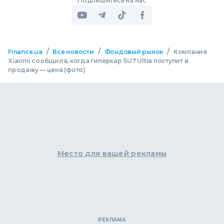
Подпишитесь на нас
/
/
/
Finance.ua
Все новости
Фондовый рынок
Компания
Xiaomi сообщила, когда гиперкар SU7 Ultra поступит в
продажу — цена (фото)
Место для вашей рекламы