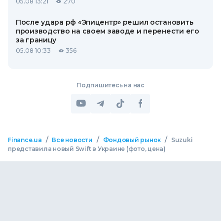
05.08 13:21
270
После удара рф «Эпицентр» решил остановить
производство на своем заводе и перенести его
за границу
05.08 10:33
356
Подпишитесь на нас
/
/
/
Finance.ua
Все новости
Фондовый рынок
Suzuki
представила новый Swift в Украине (фото, цена)