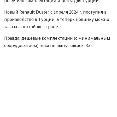
получило комплектации и цены для Турции.
Новый Renault Duster с апреля 2024 г. поступил в
производство в Турции, а теперь новинку можно
заказать в этой же стране.
Правда, дешевые комплектации (с минимальным
оборудованием) пока не выпускались. Как
сообщает издание
Motor1.com
, цены в Турции
начинаются от 1,249 млн турецких лир, или
примерно 35 000 евро.
В настоящее время доступны два варианта
комплектации: Evolution и Techno. Линейка
двигателей одинаковая: Eco-G на бензине и
сжиженном газе (100 л.с.), мягкий турбо-
бензиновый гибрид мощностью 130 л.с. и полный
гибрид на 140 л.с.