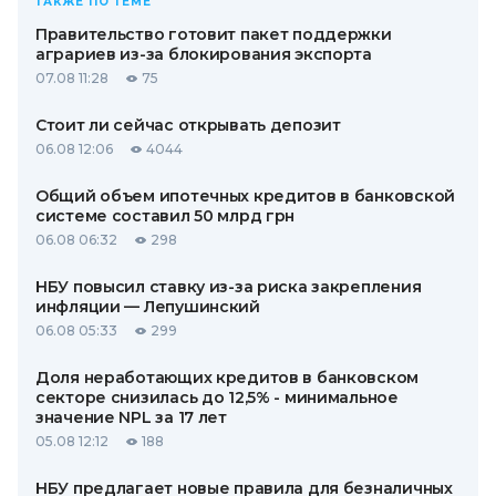
ТАКЖЕ ПО ТЕМЕ
Правительство готовит пакет поддержки
аграриев из-за блокирования экспорта
07.08 11:28
75
Стоит ли сейчас открывать депозит
06.08 12:06
4044
Общий объем ипотечных кредитов в банковской
системе составил 50 млрд грн
06.08 06:32
298
НБУ повысил ставку из-за риска закрепления
инфляции — Лепушинский
06.08 05:33
299
Доля неработающих кредитов в банковском
секторе снизилась до 12,5% - минимальное
значение NPL за 17 лет
05.08 12:12
188
НБУ предлагает новые правила для безналичных