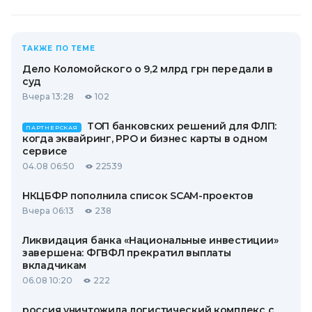
ТАКЖЕ ПО ТЕМЕ
Дело Коломойского о 9,2 млрд грн передали в
суд
Вчера 13:28
102
ТОП банковских решений для ФЛП:
ПАРТНЕРСКАЯ
когда эквайринг, РРО и бизнес карты в одном
сервисе
04.08 06:50
22539
НКЦБФР пополнила список SCAM-проектов
Вчера 06:13
238
Ликвидация банка «Национальные инвестиции»
завершена: ФГВФЛ прекратил выплаты
вкладчикам
06.08 10:20
222
россия уничтожила логистический комплекс с