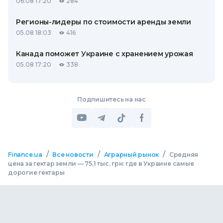
06.08 17:20
284
Регионы-лидеры по стоимости аренды земли
05.08 18:03
416
Канада поможет Украине с хранением урожая
05.08 17:20
338
Подпишитесь на нас
/
/
/
Finance.ua
Все новости
Аграрный рынок
Средняя
цена за гектар земли — 75,1 тыс. грн: где в Украине самые
дорогие гектары