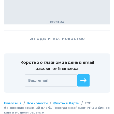
ПОДЕЛИТЬСЯ НОВОСТЬЮ
Коротко о главном за день в email
рассылке finance.ua
Ваш email
/
/
/
Finance.ua
Все новости
Финтех и Карты
ТОП
банковских решений для ФЛП: когда эквайринг, РРО и бизнес
карты в одном сервисе