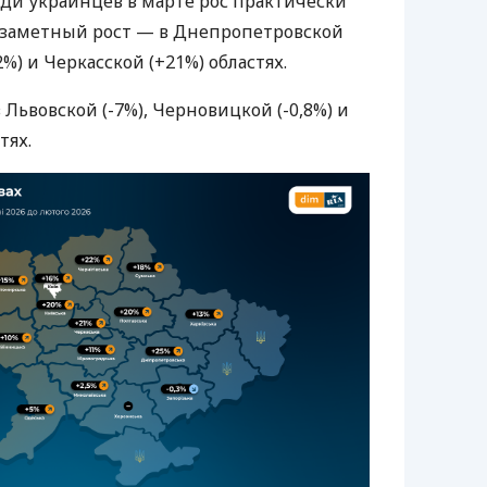
еди украинцев в марте рос практически
е заметный рост — в Днепропетровской
%) и Черкасской (+21%) областях.
 Львовской (-7%), Черновицкой (-0,8%) и
тях.