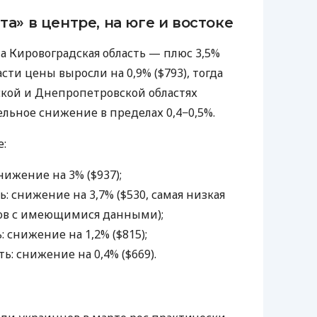
а» в центре, на юге и востоке
а Кировоградская область — плюс 3,5%
ласти цены выросли на 0,9% ($793), тогда
ской и Днепропетровской областях
льное снижение в пределах 0,4−0,5%.
е:
нижение на 3% ($937);
ь: снижение на 3,7% ($530, самая низкая
ов с имеющимися данными);
: снижение на 1,2% ($815);
ь: снижение на 0,4% ($669).