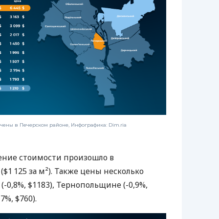
чены в Печерском районе, Инфографика: Dim.ria
ение стоимости произошло в
($1 125 за м²). Также цены несколько
-0,8%, $1183), Тернопольщине (-0,9%,
7%, $760).