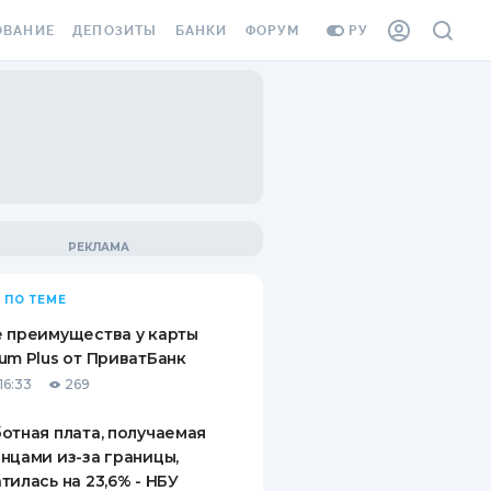
ОВАНИЕ
ДЕПОЗИТЫ
БАНКИ
ФОРУМ
РУ
ВСЕ ДЕПОЗИТЫ
ВСЕ БАНКИ
ВАНИЕ ЖИЛЬЯ ОТ
ДЕПОЗИТЫ В USD
ОТЗЫВЫ О БАНКАХ
И ШАХЕДОВ
ДЕПОЗИТЫ В EUR
МИКРОФИНАНСОВЫЕ
АХОВКА ЗАГРАНИЦУ
ОРГАНИЗАЦИИ
БОНУС К ДЕПОЗИТАМ
ОТЗЫВЫ ОБ МФО
УСЛОВИЯ АКЦИИ
Я КАРТА
 ПО ТЕМЕ
ВОПРОСЫ И ОТВЕТЫ
ОННАЯ ВИНЬЕТКА
 преимущества у карты
ДЕПОЗИТНЫЙ КАЛЬКУЛЯТОР
um Plus от ПриватБанк
Я СОТРУДНИКОВ
16:33
269
ПУТЕВОДИТЕЛИ ПО
SSISTANCE
СБЕРЕЖЕНИЯМ
отная плата, получаемая
нцами из-за границы,
ВАНИЕ ОТ
тилась на 23,6% - НБУ
ТНЫХ СЛУЧАЕВ