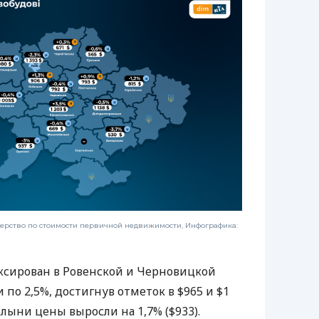
ерство по стоимости первичной недвижимости, Инфографика:
иксирован в Ровенской и Черновицкой
 по 2,5%, достигнув отметок в $965 и $1
олыни цены выросли на 1,7% ($933).