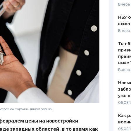
Вчера 
ЕЖЕМЕСЯЧНЫЙ ОБЗОР
ПУТЕВО
КЕШБЭКА
СТРАХО
НБУ 
клиен
ПУТЕВОДИТЕЛИ ПО
ВСЕ СТ
Вчера 
БАНКОВСКИМ КАРТАМ
СТРАХО
Топ-5
приви
ОТЗЫВЫ
КОМПАН
преим
ныне 
ДОСТАВ
Вчера 
КОНТАК
Новые
забло
уже в
06.08 1
остройках Украины (инфографика)
Как р
 февралем цены на новостройки
воен
ряде западных областей, в то время как
05.08 1