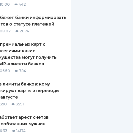
10:00
442
ДИТЕЛИ ПО
ВАНИЮ
обяжет банки информировать
тов о статусе платежей
РАХОВЫЕ ПОЛИСЫ
08:02
2074
ВЫЕ КОМПАНИИ
 премиальных карт с
легиями: какие
 О СТРАХОВЫХ
ИЯХ
ущества могут получить
VIP-клиенты банков
КА И ОПЛАТА
06:50
784
ТЫ
 лимиты банков: кому
кируют карты и переводы
 августе
3:10
3591
аботает арест счетов
нообязанных мужчин
6:33
14174