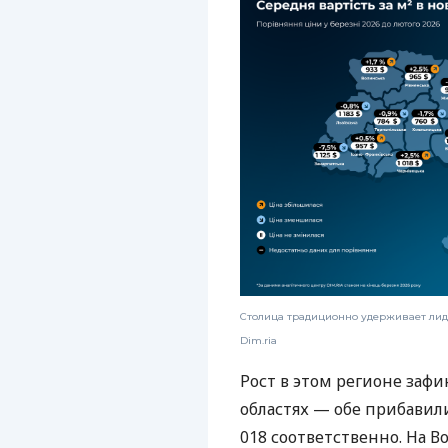
Столица традиционно удерживает лид
Dim.ria
Рост в этом регионе заф
областях — обе прибавили
018 соответственно. На В