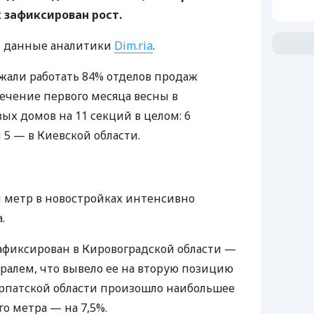
 зафиксирован рост.
т данные аналитики
Dim.ria
.
лжали работать 84% отделов продаж
течение первого месяца весны в
ых домов на 11 секций в целом: 6
 5 — в Киевской области.
 метр в новостройках интенсивно
.
афиксирован в Кировоградской области —
вралем, что вывело ее на вторую позицию
карпатской области произошло наибольшее
о метра — на 7,5%.