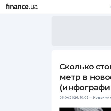
В
В
Л
А
Н
Сколько ст
С
метр в нов
П
(инфографи
Т
06.04.2026, 10:02
—
Недвижим
Р