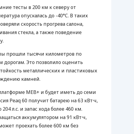
ние тесты в 200 км к северу от
ература опускалась до -40°C. В таких
оверяли скорость прогрева салона,
вания стекла, а также поведение
у.
ы прошли тысячи километров по
 дорогам. Это позволило оценить
стойкость металлических и пластиковых
еждению камней.
платформе MEB+ и будет иметь до семи
рсия Peaq 60 получит батарею на 63 кВт·ч,
04 л.с. и запас хода более 460 км.
нащаться аккумулятором на 91 кВт·ч,
сможет проехать более 600 км без