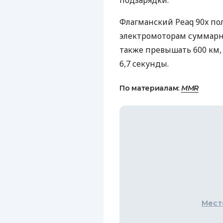
подзарядки.
Флагманский Peaq 90x по
электромоторам суммарно
также превышать 600 км, 
6,7 секунды.
По материалам:
MMR
Мест