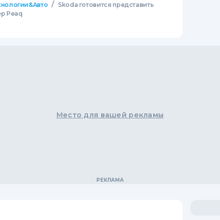
/
хнологии&Авто
Skoda готовится представить
ер Peaq
Место для вашей рекламы