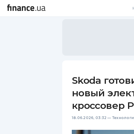
В
В
Л
А
Н
Skoda готов
С
новый элек
П
кроссовер 
Т
18.06.2026, 03:32
—
Технолог
Р