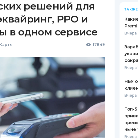
ских решений для
ТАКЖЕ
эквайринг, РРО и
Какие
Premi
ы в одном сервисе
Вчера 
 Карты
17849
Зараб
украи
сокра
Вчера 
НБУ 
клиен
Вчера 
Топ-5
приви
преим
ныне 
Вчера 