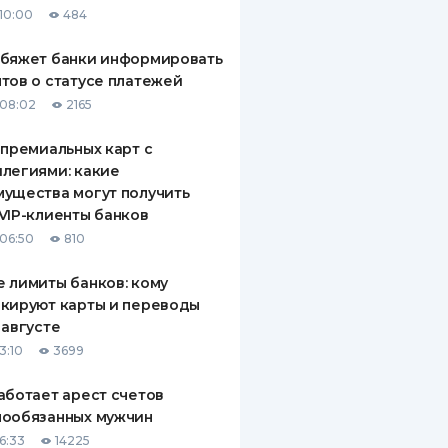
10:00
484
ДИТЕЛИ ПО
ВАНИЮ
обяжет банки информировать
тов о статусе платежей
РАХОВЫЕ ПОЛИСЫ
08:02
2165
ВЫЕ КОМПАНИИ
 премиальных карт с
легиями: какие
 О СТРАХОВЫХ
ИЯХ
ущества могут получить
VIP-клиенты банков
КА И ОПЛАТА
06:50
810
ТЫ
 лимиты банков: кому
кируют карты и переводы
 августе
3:10
3699
аботает арест счетов
нообязанных мужчин
6:33
14225