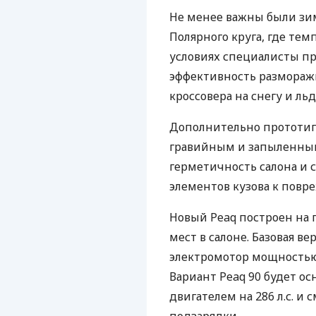
Не менее важны были зим
Полярного круга, где темп
условиях специалисты пр
эффективность разморажи
кроссовера на снегу и льд
Дополнительно прототип
гравийным и запыленным
герметичность салона и 
элементов кузова к повр
Новый Peaq построен на 
мест в салоне. Базовая ве
электромотор мощностью 2
Вариант Peaq 90 будет ос
двигателем на 286 л.с. и 