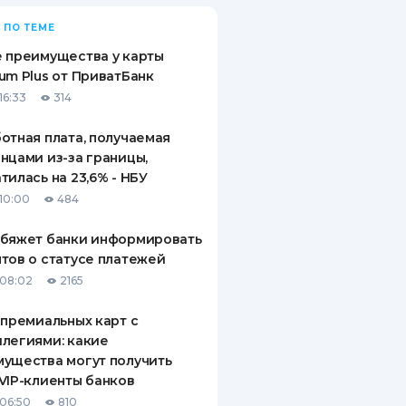
 ПО ТЕМЕ
 преимущества у карты
um Plus от ПриватБанк
16:33
314
отная плата, получаемая
нцами из-за границы,
тилась на 23,6% - НБУ
10:00
484
обяжет банки информировать
тов о статусе платежей
08:02
2165
 премиальных карт с
легиями: какие
ущества могут получить
VIP-клиенты банков
06:50
810