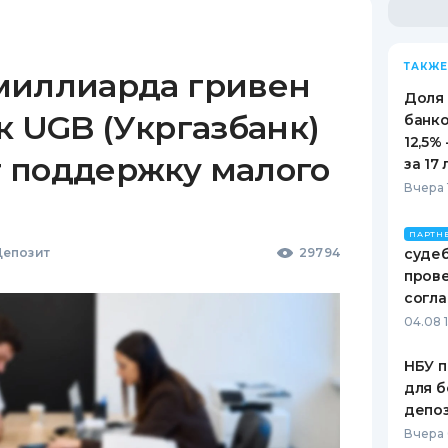
ТАКЖЕ
миллиарда гривен
Доля
к UGB (Укргазбанк)
банко
12,5%
 поддержку малого
за 17 
Вчера 
ПАРТН
епозит
29794
судеб
пров
согл
04.08 
НБУ п
для б
депо
Вчера