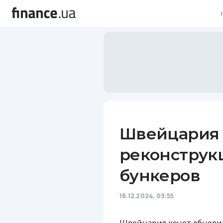
В
В
Л
А
Н
Швейцария 
С
реконструк
П
бункеров
Т
16.12.2024, 03:55
Р