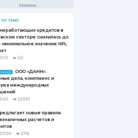
 ПО ТЕМЕ
 неработающих кредитов в
вском секторе снизилась до
 - минимальное значение NPL
лет
12:12
122
ООО «ДАНН»:
ЕРСКАЯ
ные дела, комплаенс и
ерка международных
ашений
15:40
22333
редлагает новые правила
езналичных расчетов и
зитов
 07:00
2719