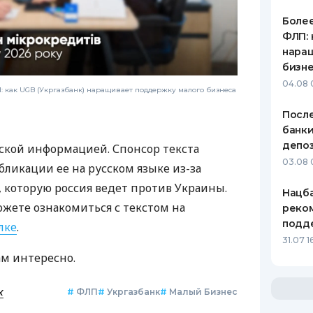
Более
ФЛП: 
нара
бизн
04.08 
 как UGB (Укргазбанк) наращивает поддержку малого бизнеса
После
банки
депоз
ской информацией. Спонсор текста
03.08 
бликации ее на русском языке из-за
которую россия ведет против Украины.
Нацба
ожете ознакомиться с текстом на
реко
подд
лке
.
31.07 1
ам интересно.
к
#
ФЛП
#
Укргазбанк
#
Малый Бизнес