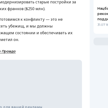
модернизировать старые постройки за
их франков ($250 млн).
Нацба
реко
 готовимся к конфликту — это не
подд
31.07 1
 сеть убежищ, и мы должны
ежащем состоянии и обеспечивать их
метил он.
а Правда
о для вашей рекламы