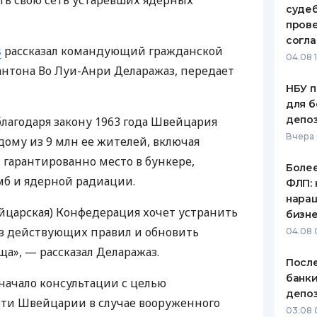
ть свою сеть устаревших ядерных
судеб
ЕЖЕМЕСЯЧНЫЙ ОБЗОР
ПУТЕВО
пров
КЕШБЭКА
СТРАХО
согл
s
рассказал командующий гражданской
04.08 
ПУТЕВОДИТЕЛИ ПО
ВСЕ СТ
нтона Во Луи-Анри Деларажаз, передает
БАНКОВСКИМ КАРТАМ
НБУ п
СТРАХО
для б
депо
благодаря закону 1963 года Швейцария
ОТЗЫВЫ
КОМПАН
Вчера
ому из 9 млн ее жителей, включая
 гарантированно место в бункере,
ДОСТАВ
Более
мб и ядерной радиации.
ФЛП: 
КОНТАК
нара
йцарская) Конфедерация хочет устранить
бизн
з действующих правил и обновить
04.08 
а», — рассказал Деларажаз.
После
банки
 начало консультации с целью
депоз
сти Швейцарии в случае вооруженного
03.08 