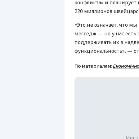
конфликта» и планирует 
220 миллионов швейцарск
«Это не означает, что мы
месседж — но у нас есть
поддерживать их в надл
функциональность», — от
По материалам:
Економічн
Мест