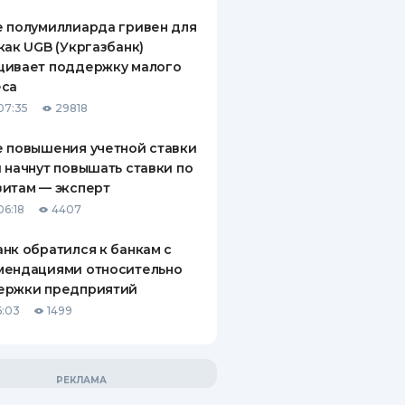
 полумиллиарда гривен для
как UGB (Укргазбанк)
щивает поддержку малого
еса
07:35
29818
 повышения учетной ставки
 начнут повышать ставки по
итам — эксперт
06:18
4407
нк обратился к банкам с
мендациями относительно
ержки предприятий
6:03
1499