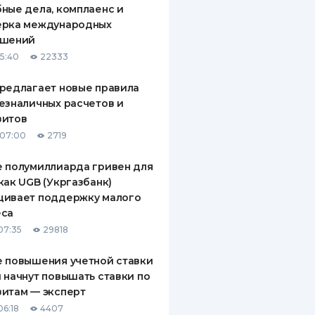
ные дела, комплаенс и
ДИТЕЛИ ПО
ерка международных
ВАНИЮ
ашений
15:40
22333
РАХОВЫЕ ПОЛИСЫ
редлагает новые правила
ВЫЕ КОМПАНИИ
езналичных расчетов и
зитов
 О СТРАХОВЫХ
ИЯХ
 07:00
2719
КА И ОПЛАТА
 полумиллиарда гривен для
как UGB (Укргазбанк)
ТЫ
щивает поддержку малого
еса
07:35
29818
 повышения учетной ставки
 начнут повышать ставки по
итам — эксперт
06:18
4407