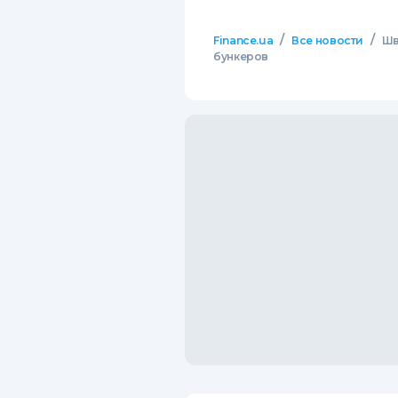
/
/
Finance.ua
Все новости
Шв
бункеров