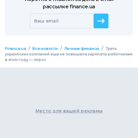
рассылке finance.ua
Ваш email
/
/
/
Finance.ua
Все новости
Личные финансы
Треть
украинских компаний еще не повышала зарплаты работникам
в этом году — опрос
Место для вашей рекламы