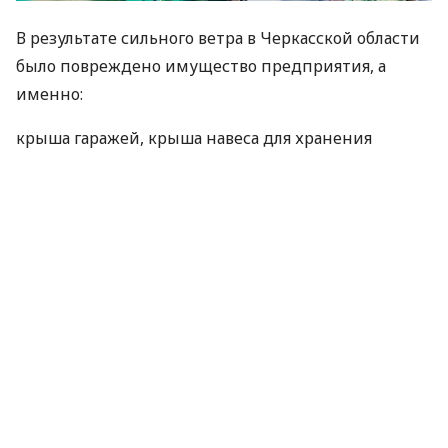
В результате сильного ветра в Черкасской области
было повреждено имущество предприятия, а
именно:
крыша гаражей, крыша навеса для хранения
техники, крыша двух зернохранилищ.
Хорошо, что был договор
страхования имущества
и Universalna выплатила 611 694 грн.
Получить консультацию можно
у наших
менеджеров
.
По материалам:
Universalna
ПОДЕЛИТЬСЯ НОВОСТЬЮ