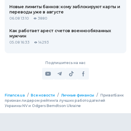
Новые лимиты банков: кому заблокируют карты и
переводы уже в августе
06.08 13:10
3880
Как работает арест счетов военнообязанных
мужчин
05.08 16:33
14293
Подпишитесь на нас
/
/
/
Finance.ua
Все новости
Личные финансы
ПриватБанк
признан лидером рейтинга лучших работодателей
Украины NV и Odgers Berndtson Ukraine