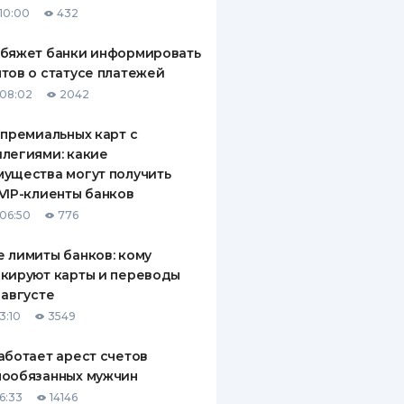
10:00
432
ДИТЕЛИ ПО
ВАНИЮ
обяжет банки информировать
тов о статусе платежей
РАХОВЫЕ ПОЛИСЫ
08:02
2042
ВЫЕ КОМПАНИИ
 премиальных карт с
легиями: какие
 О СТРАХОВЫХ
ИЯХ
ущества могут получить
VIP-клиенты банков
КА И ОПЛАТА
06:50
776
ТЫ
 лимиты банков: кому
кируют карты и переводы
 августе
3:10
3549
аботает арест счетов
нообязанных мужчин
6:33
14146