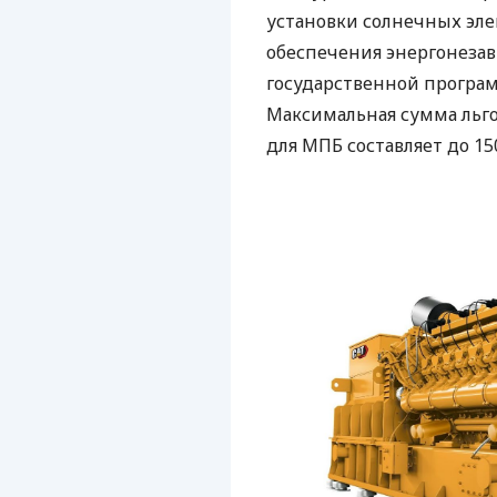
установки солнечных эле
обеспечения энергонеза
государственной програ
Максимальная сумма льго
для МПБ составляет до 15