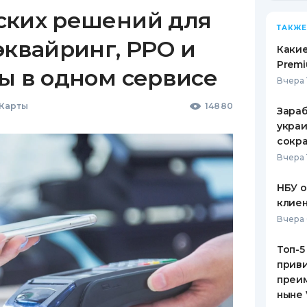
ских решений для
ТАКЖЕ
эквайринг, РРО и
Какие
Premi
ы в одном сервисе
Вчера 
 Карты
14880
Зараб
украи
сокра
Вчера 
НБУ 
клиен
Вчера 
Топ-5
приви
преим
ныне 