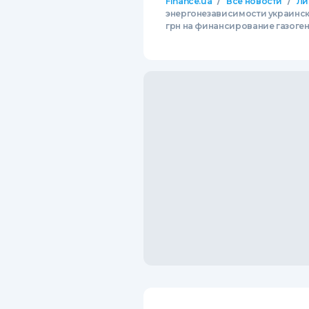
/
/
Finance.ua
Все новости
Ли
энергонезависимости украинск
грн на финансирование газоге