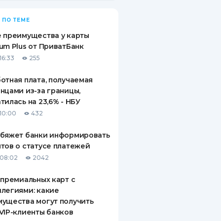
 ПО ТЕМЕ
 преимущества у карты
um Plus от ПриватБанк
16:33
255
отная плата, получаемая
нцами из-за границы,
тилась на 23,6% - НБУ
10:00
432
обяжет банки информировать
тов о статусе платежей
08:02
2042
 премиальных карт с
легиями: какие
ущества могут получить
VIP-клиенты банков