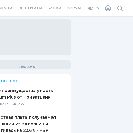
ОВАНИЕ
ДЕПОЗИТЫ
БАНКИ
ФОРУМ
РУ
ВСЕ ДЕПОЗИТЫ
ВСЕ БАНКИ
ВАНИЕ ЖИЛЬЯ ОТ
ДЕПОЗИТЫ В USD
ОТЗЫВЫ О БАНКАХ
И ШАХЕДОВ
ДЕПОЗИТЫ В EUR
МИКРОФИНАНСОВЫЕ
АХОВКА ЗАГРАНИЦУ
ОРГАНИЗАЦИИ
БОНУС К ДЕПОЗИТАМ
ОТЗЫВЫ ОБ МФО
УСЛОВИЯ АКЦИИ
Я КАРТА
 ПО ТЕМЕ
ВОПРОСЫ И ОТВЕТЫ
ОННАЯ ВИНЬЕТКА
 преимущества у карты
ДЕПОЗИТНЫЙ КАЛЬКУЛЯТОР
um Plus от ПриватБанк
Я СОТРУДНИКОВ
16:33
255
ПУТЕВОДИТЕЛИ ПО
SSISTANCE
СБЕРЕЖЕНИЯМ
отная плата, получаемая
нцами из-за границы,
ВАНИЕ ОТ
тилась на 23,6% - НБУ
ТНЫХ СЛУЧАЕВ