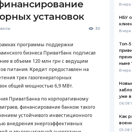
 финансирование
Вчера 
ЕЖЕМЕСЯЧНЫЙ ОБЗОР
ПУТЕВО
торных установок
КЕШБЭКА
СТРАХО
НБУ 
клиен
ПУТЕВОДИТЕЛИ ПО
ВСЕ СТ
нансы
30
Вчера 
БАНКОВСКИМ КАРТАМ
СТРАХО
 в рамках программы поддержки
Топ-5
приви
ОТЗЫВЫ
аинского бизнеса Приватбанк подписал
КОМПАН
преим
ние в объеме 120 млн грн с ведущим
ныне 
ДОСТАВ
ов питания. Кредит предоставлен на
Вчера 
тения трех газогенераторных
КОНТАК
Новые
вок общей мощностью 6,9 МВт.
забло
уже в
ения ПриватБанка по корпоративному
06.08 1
аиграев, финансирование банком такого
лжением устойчивого инвестиционного
Как р
лью внедрения энергоэффективных
воен
05.08 1
мой и альтернативной энергетики.