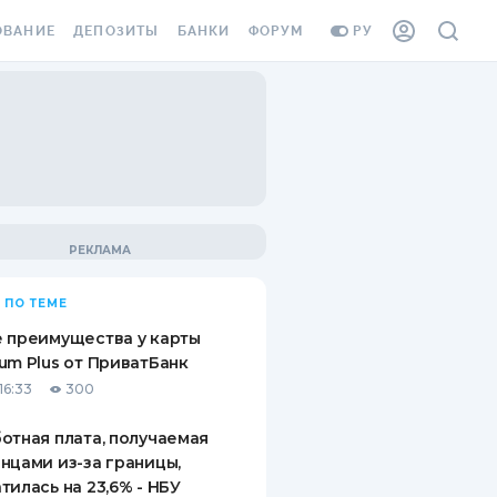
ОВАНИЕ
ДЕПОЗИТЫ
БАНКИ
ФОРУМ
РУ
ВСЕ ДЕПОЗИТЫ
ВСЕ БАНКИ
ВАНИЕ ЖИЛЬЯ ОТ
ДЕПОЗИТЫ В USD
ОТЗЫВЫ О БАНКАХ
И ШАХЕДОВ
ДЕПОЗИТЫ В EUR
МИКРОФИНАНСОВЫЕ
АХОВКА ЗАГРАНИЦУ
ОРГАНИЗАЦИИ
БОНУС К ДЕПОЗИТАМ
ОТЗЫВЫ ОБ МФО
УСЛОВИЯ АКЦИИ
Я КАРТА
 ПО ТЕМЕ
ВОПРОСЫ И ОТВЕТЫ
ОННАЯ ВИНЬЕТКА
 преимущества у карты
ДЕПОЗИТНЫЙ КАЛЬКУЛЯТОР
um Plus от ПриватБанк
Я СОТРУДНИКОВ
16:33
300
ПУТЕВОДИТЕЛИ ПО
SSISTANCE
СБЕРЕЖЕНИЯМ
отная плата, получаемая
нцами из-за границы,
ВАНИЕ ОТ
тилась на 23,6% - НБУ
ТНЫХ СЛУЧАЕВ