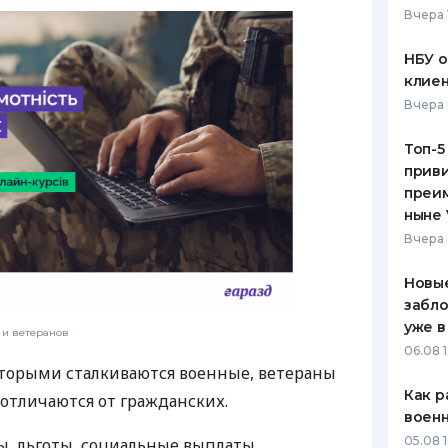
Вчера 
ЕЖЕМЕСЯЧНЫЙ ОБЗОР
ПУТЕВО
КЕШБЭКА
СТРАХО
НБУ 
клиен
ПУТЕВОДИТЕЛИ ПО
ВСЕ СТ
Вчера 
БАНКОВСКИМ КАРТАМ
СТРАХО
Топ-5
приви
ОТЗЫВЫ
КОМПАН
преим
ныне 
ДОСТАВ
Вчера 
КОНТАК
Новые
забло
уже в
 и ветеранов
06.08 1
оторыми сталкиваются военные, ветераны
Как р
 отличаются от гражданских.
воен
05.08 1
, льготы, социальные выплаты,