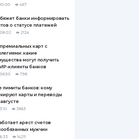
10:00
467
ДИТЕЛИ ПО
ВАНИЮ
обяжет банки информировать
тов о статусе платежей
РАХОВЫЕ ПОЛИСЫ
08:02
2124
ВЫЕ КОМПАНИИ
 премиальных карт с
легиями: какие
 О СТРАХОВЫХ
ИЯХ
ущества могут получить
VIP-клиенты банков
КА И ОПЛАТА
06:50
798
ТЫ
 лимиты банков: кому
кируют карты и переводы
 августе
3:10
3663
аботает арест счетов
нообязанных мужчин
6:33
14211