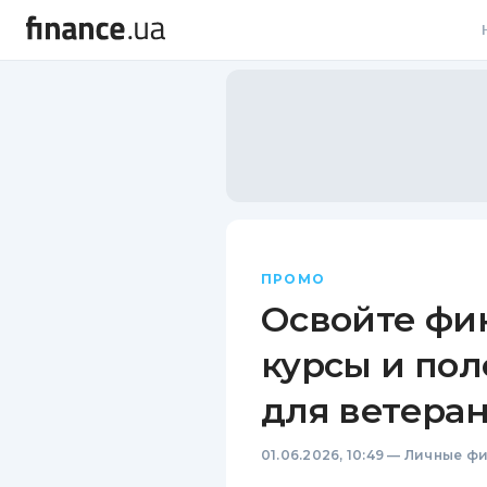
В
В
Л
А
Н
ПРОМО
С
Освойте фи
П
курсы и по
Т
для ветеран
Р
01.06.2026, 10:49
—
Личные ф