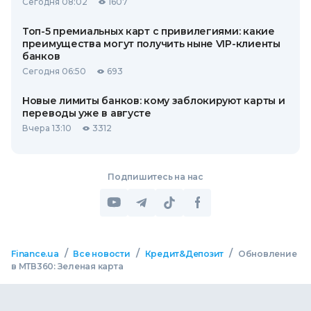
Сегодня 08:02
1607
Топ-5 премиальных карт с привилегиями: какие
преимущества могут получить ныне VIP-клиенты
банков
Сегодня 06:50
693
Новые лимиты банков: кому заблокируют карты и
переводы уже в августе
Вчера 13:10
3312
Подпишитесь на нас
/
/
/
Finance.ua
Все новости
Кредит&Депозит
Обновление
в МТВ360: Зеленая карта