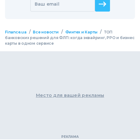
Ваш email
/
/
/
Finance.ua
Все новости
Финтех и Карты
ТОП
банковских решений для ФЛП: когда эквайринг, РРО и бизнес
карты в одном сервисе
Место для вашей рекламы