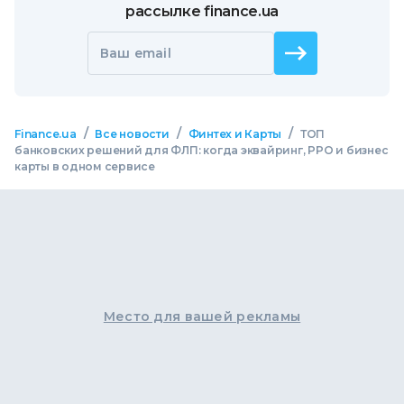
рассылке finance.ua
Ваш email
/
/
/
Finance.ua
Все новости
Финтех и Карты
ТОП
банковских решений для ФЛП: когда эквайринг, РРО и бизнес
карты в одном сервисе
Место для вашей рекламы