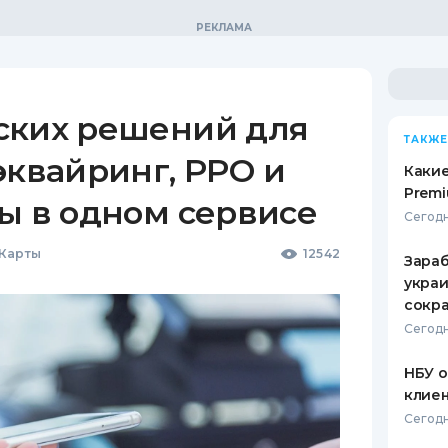
ских решений для
ТАКЖЕ
эквайринг, РРО и
Какие
Premi
ы в одном сервисе
Сегодн
 Карты
12542
Зараб
украи
сокра
Сегодн
НБУ 
клиен
Сегодн