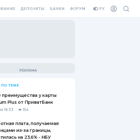
ОВАНИЕ
ДЕПОЗИТЫ
БАНКИ
ФОРУМ
РУ
ВСЕ ДЕПОЗИТЫ
ВСЕ БАНКИ
ВАНИЕ ЖИЛЬЯ ОТ
ДЕПОЗИТЫ В USD
ОТЗЫВЫ О БАНКАХ
И ШАХЕДОВ
ДЕПОЗИТЫ В EUR
МИКРОФИНАНСОВЫЕ
АХОВКА ЗАГРАНИЦУ
ОРГАНИЗАЦИИ
БОНУС К ДЕПОЗИТАМ
ОТЗЫВЫ ОБ МФО
УСЛОВИЯ АКЦИИ
Я КАРТА
 ПО ТЕМЕ
ВОПРОСЫ И ОТВЕТЫ
ОННАЯ ВИНЬЕТКА
 преимущества у карты
ДЕПОЗИТНЫЙ КАЛЬКУЛЯТОР
um Plus от ПриватБанк
Я СОТРУДНИКОВ
я 16:33
154
ПУТЕВОДИТЕЛИ ПО
SSISTANCE
СБЕРЕЖЕНИЯМ
отная плата, получаемая
нцами из-за границы,
ВАНИЕ ОТ
тилась на 23,6% - НБУ
ТНЫХ СЛУЧАЕВ