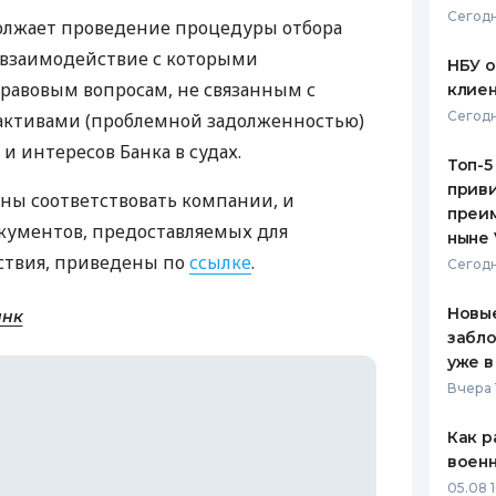
Сегодн
олжает проведение процедуры отбора
ЕЖЕМЕСЯЧНЫЙ ОБЗОР
ПУТЕВО
взаимодействие с которыми
КЕШБЭКА
СТРАХО
НБУ 
равовым вопросам, не связанным с
клиен
ПУТЕВОДИТЕЛИ ПО
ВСЕ СТ
Сегодн
активами (проблемной задолженностью)
БАНКОВСКИМ КАРТАМ
СТРАХО
и интересов Банка в судах.
Топ-5
приви
ОТЗЫВЫ
ны соответствовать компании, и
КОМПАН
преим
ументов, предоставляемых для
ныне 
ДОСТАВ
ствия, приведены по
ссылке
.
Сегодн
КОНТАК
Новые
анк
забло
уже в
Вчера 
Как р
воен
05.08 1