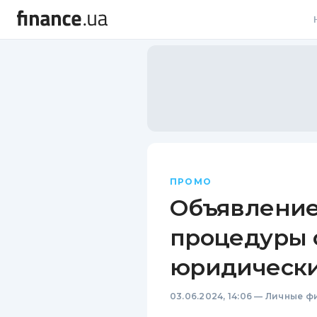
В
В
Л
А
Н
ПРОМО
С
Объявление
П
процедуры 
Т
юридически
Р
03.06.2024, 14:06
—
Личные ф