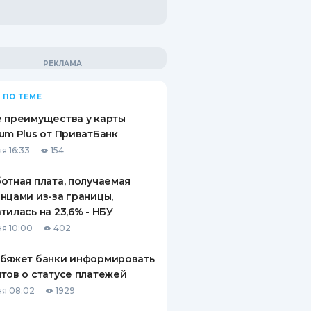
 ПО ТЕМЕ
 преимущества у карты
um Plus от ПриватБанк
я 16:33
154
отная плата, получаемая
нцами из-за границы,
тилась на 23,6% - НБУ
я 10:00
402
обяжет банки информировать
тов о статусе платежей
я 08:02
1929