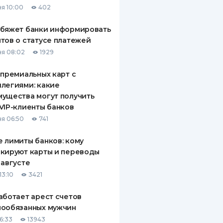
я 10:00
402
ДИТЕЛИ ПО
ВАНИЮ
обяжет банки информировать
тов о статусе платежей
РАХОВЫЕ ПОЛИСЫ
я 08:02
1929
ВЫЕ КОМПАНИИ
 премиальных карт с
легиями: какие
 О СТРАХОВЫХ
ИЯХ
ущества могут получить
VIP-клиенты банков
КА И ОПЛАТА
я 06:50
741
ТЫ
 лимиты банков: кому
кируют карты и переводы
 августе
13:10
3421
аботает арест счетов
нообязанных мужчин
6:33
13943