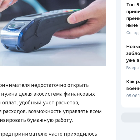
Топ-5
приви
преим
ныне 
Сегодн
Новые
забло
уже в
Вчера 
Как р
ринимателя недостаточно открыть
воен
у нужна целая экосистема финансовых
05.08 1
 оплат, удобный учет расчетов,
 расходов, возможность управлять всем
изировать бумажную работу.
д предпринимателю часто приходилось