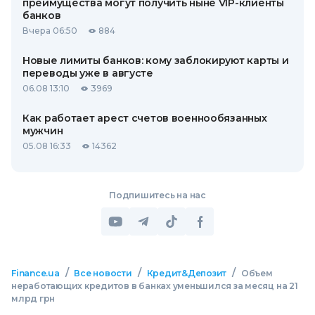
преимущества могут получить ныне VIP-клиенты
банков
Вчера 06:50
884
Новые лимиты банков: кому заблокируют карты и
переводы уже в августе
06.08 13:10
3969
Как работает арест счетов военнообязанных
мужчин
05.08 16:33
14362
Подпишитесь на нас
/
/
/
Finance.ua
Все новости
Кредит&Депозит
Объем
неработающих кредитов в банках уменьшился за месяц на 21
млрд грн