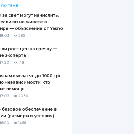
 ПО ТЕМЕ
 за свет могут начислить,
если вы не живете в
ире — объяснение от Yasno
18:03
292
 ли рост цен на гречку —
е эксперта
17:20
148
янам выплатят до 1000 грн
ю Независимости: кто
чит помощь
17:03
2036
 базовое обеспечение в
ии (размеры и условия)
16:00
1466