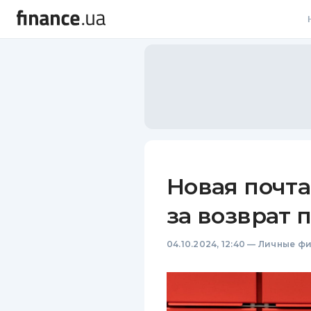
В
В
Л
А
Н
Новая почта
С
за возврат 
П
04.10.2024, 12:40
—
Личные ф
Т
Р