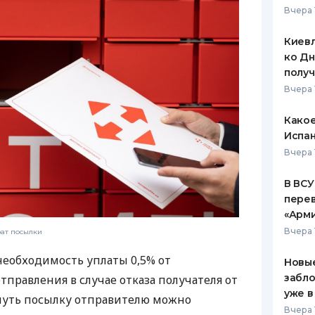
Вчера 
ЕЖЕМЕСЯЧНЫЙ ОБЗОР
ПУТЕВО
КЕШБЭКА
СТРАХО
Киевл
ко Дн
ПУТЕВОДИТЕЛИ ПО
ВСЕ СТ
полу
БАНКОВСКИМ КАРТАМ
Вчера 
СТРАХО
Какое
ОТЗЫВЫ
КОМПАН
Испан
Вчера 
ДОСТАВ
В ВСУ
КОНТАК
пере
«Арм
Вчера 
рат посылки
необходимость уплаты 0,5% от
Новые
забло
правления в случае отказа получателя от
уже в
рнуть посылку отправителю можно
Вчера 