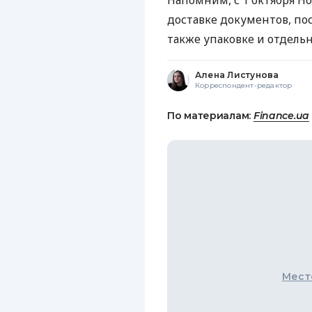
Напомним, с 1 октября Н
доставке документов, пос
также упаковке и отдел
Алена Листунова
Корреспондент-редактор
По материалам:
Finance.ua
Мест