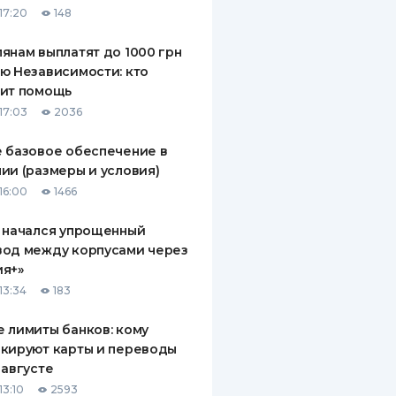
17:20
148
ДИТЕЛИ ПО
ВАНИЮ
янам выплатят до 1000 грн
ю Независимости: кто
РАХОВЫЕ ПОЛИСЫ
чит помощь
17:03
2036
ВЫЕ КОМПАНИИ
 базовое обеспечение в
 О СТРАХОВЫХ
ИЯХ
ии (размеры и условия)
16:00
1466
КА И ОПЛАТА
 начался упрощенный
ТЫ
вод между корпусами через
ия+»
13:34
183
 лимиты банков: кому
кируют карты и переводы
 августе
13:10
2593