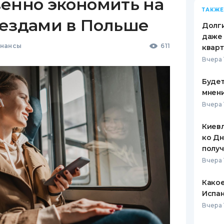
венно экономить на
ТАКЖЕ
оездами в Польше
Долги
даже 
инансы
611
кварт
Вчера 
Будет
мнени
Вчера 
Киевл
ко Дн
полу
Вчера 
Какое
Испан
Вчера 