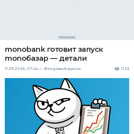
monobank готовит запуск
monoбазар — детали
11.05.2026, 07:44
—
Фондовый рынок
1123