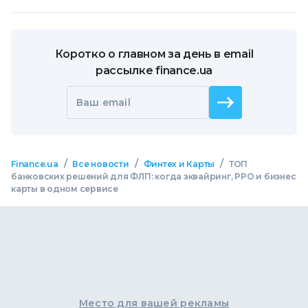
Коротко о главном за день в email
рассылке finance.ua
Ваш email
/
/
/
Finance.ua
Все новости
Финтех и Карты
ТОП
банковских решений для ФЛП: когда эквайринг, РРО и бизнес
карты в одном сервисе
Место для вашей рекламы