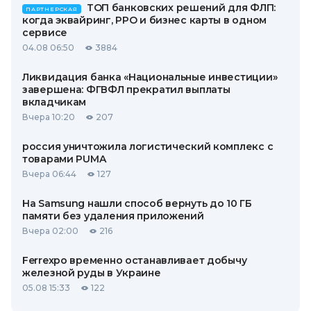
ТОП банковских решений для ФЛП:
ПАРТНЕРСКАЯ
когда эквайринг, РРО и бизнес карты в одном
сервисе
04.08 06:50
3884
Ликвидация банка «Национальные инвестиции»
завершена: ФГВФЛ прекратил выплаты
вкладчикам
Вчера 10:20
207
россия уничтожила логистический комплекс с
товарами PUMA
Вчера 06:44
127
На Samsung нашли способ вернуть до 10 ГБ
памяти без удаления приложений
Вчера 02:00
216
Ferrexpo временно останавливает добычу
железной руды в Украине
05.08 15:33
122