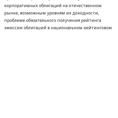
корпоративных облигаций на отечественном
рынке, возможным уровням их доходности,
проблеме обязательного получения рейтинга
эмиссии облигаций в национальном рейтинговом
агентстве, перспективам функционирования
украинского фондового рынка в целом,
необходимости более интенсивного
использования такого финансового инструмента
для привлечения ресурсов в местные бюджеты,
как муниципальные внутренние и внешние
заимствования. Поскольку банк „Хрещатик” имеет
значительный положительный опыт по
размещению таких ценных бумаг в новом
правовом поле, значительная часть вопросов была
посвящена именно облигациям, эмитированным
или предполагаемым к выпуску местными