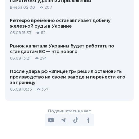
памяти без удаления приложений
Вчера 02:00
207
Ferrexpo временно останавливает добычу
железной руды в Украине
05.08 15:33
112
Рынок капитала Украины будет работать по
стандартам ЕС — что нового
05.08 13:21
274
После удара рф «Эпицентр» решил остановить
производство на своем заводе и перенести его
за границу
05.08 10:33
357
Подпишитесь на нас