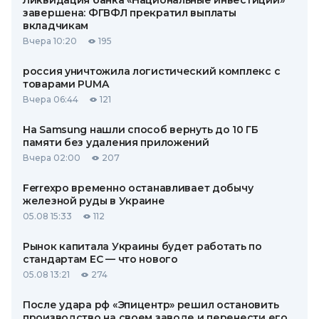
Ликвидация банка «Национальные инвестиции»
завершена: ФГВФЛ прекратил выплаты
вкладчикам
Вчера 10:20
195
россия уничтожила логистический комплекс с
товарами PUMA
Вчера 06:44
121
На Samsung нашли способ вернуть до 10 ГБ
памяти без удаления приложений
Вчера 02:00
207
Ferrexpo временно останавливает добычу
железной руды в Украине
05.08 15:33
112
Рынок капитала Украины будет работать по
стандартам ЕС — что нового
05.08 13:21
274
После удара рф «Эпицентр» решил остановить
производство на своем заводе и перенести его