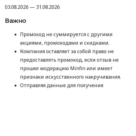
03.08.2026 — 31.08.2026
Важно
Промокод не суммируется с другими
акциями, промокодами и скидками.
Компания оставляет за собой право не
предоставлять промокод, если отзыв не
прошел модерацию Minfin или имеет
признаки искусственного накручивания.
Отправляя данные для получения
промокода, вы соглашаетесь на их
обработку компанией MyCredit
исключительно с целью проверки участия в
акции. Ваши персональные данные не
передаются третьим лицам.