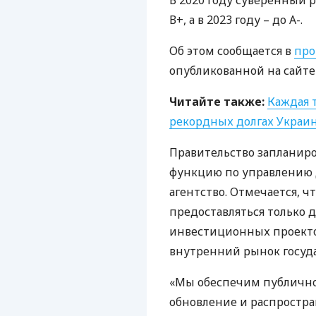
В 2020 году суверенный
В+, а в 2023 году – до А-.
Об этом сообщается в
про
опубликованной на сайте
Читайте также:
Каждая 
рекордных долгах Украи
Правительство запланир
функцию по управлению д
агентство. Отмечается, ч
предоставляться только 
инвестиционных проекто
внутренний рынок госуд
«Мы обеспечим публичнос
обновление и распростра