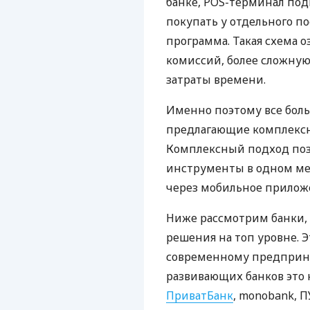
банке, POS-терминал под
покупать у отдельного п
программа. Такая схема о
комиссий, более сложну
затраты времени.
Именно поэтому все бол
предлагающие комплексно
Комплексный подход поз
инструменты в одном мес
через мобильное прилож
Ниже рассмотрим банки,
решения на топ уровне. Э
современному предприни
развивающих банков это 
ПриватБанк
, monobank, П