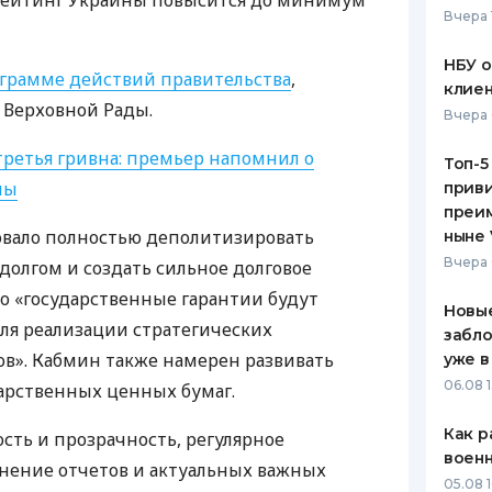
 рейтинг Украины повысится до минимум
Вчера 
ЕЖЕМЕСЯЧНЫЙ ОБЗОР
ПУТЕВО
КЕШБЭКА
СТРАХО
НБУ 
грамме действий правительства
,
клиен
ПУТЕВОДИТЕЛИ ПО
ВСЕ СТ
 Верховной Рады.
Вчера 
БАНКОВСКИМ КАРТАМ
СТРАХО
третья гривна: премьер напомнил о
Топ-5
ны
приви
ОТЗЫВЫ
КОМПАН
преим
овало полностью деполитизировать
ныне 
ДОСТАВ
Вчера 
олгом и создать сильное долговое
то «государственные гарантии будут
КОНТАК
Новые
для реализации стратегических
забло
в». Кабмин также намерен развивать
уже в
06.08 1
арственных ценных бумаг.
Как р
ть и прозрачность, регулярное
воен
нение отчетов и актуальных важных
05.08 1