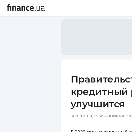
В
В
Л
А
Н
Правительст
С
кредитный 
П
улучшится
Т
30.09.2019, 15:36
—
Казна и По
Р