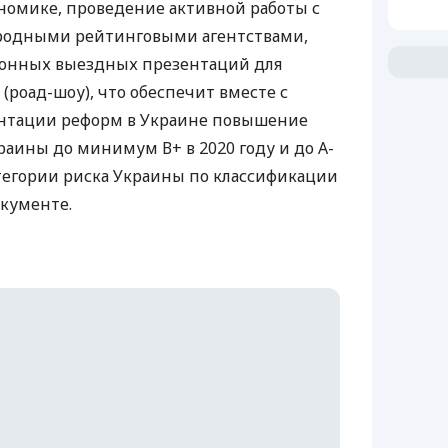
номике, проведение активной работы с
родными рейтинговыми агентствами,
онных выездных презентаций для
(роад-шоу), что обеспечит вместе с
тации реформ в Украине повышение
раины до минимум В+ в 2020 году и до А-
атегории риска Украины по классификации
окументе.