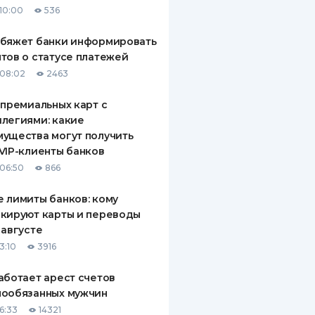
10:00
536
ДИТЕЛИ ПО
ВАНИЮ
обяжет банки информировать
тов о статусе платежей
РАХОВЫЕ ПОЛИСЫ
08:02
2463
ВЫЕ КОМПАНИИ
 премиальных карт с
легиями: какие
 О СТРАХОВЫХ
ИЯХ
ущества могут получить
VIP-клиенты банков
КА И ОПЛАТА
06:50
866
ТЫ
 лимиты банков: кому
кируют карты и переводы
 августе
3:10
3916
аботает арест счетов
нообязанных мужчин
6:33
14321