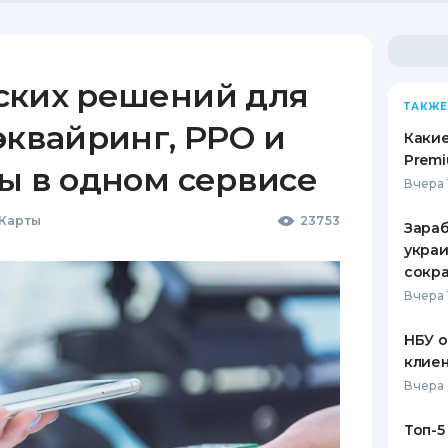
ских решений для
ТАКЖЕ
эквайринг, РРО и
Какие
Premi
ы в одном сервисе
Вчера 
 Карты
23753
Зараб
украи
сокра
Вчера 
НБУ 
клиен
Вчера 
Топ-5