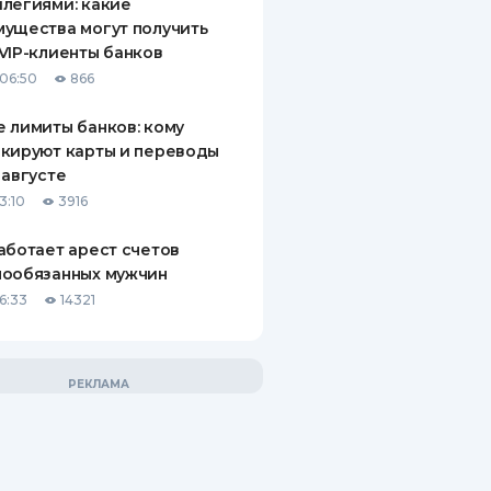
легиями: какие
ущества могут получить
VIP-клиенты банков
06:50
866
 лимиты банков: кому
кируют карты и переводы
 августе
3:10
3916
аботает арест счетов
нообязанных мужчин
6:33
14321