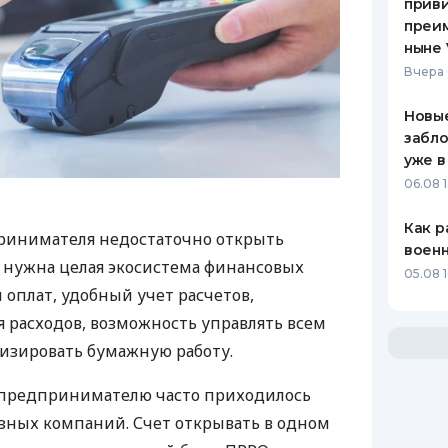
приви
преим
ныне 
Вчера 
Новые
забло
уже в
06.08 1
Как р
ринимателя недостаточно открыть
воен
у нужна целая экосистема финансовых
05.08 1
 оплат, удобный учет расчетов,
 расходов, возможность управлять всем
изировать бумажную работу.
д предпринимателю часто приходилось
азных компаний. Счет открывать в одном