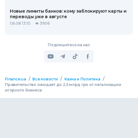
Новые лимиты банков: кому заблокируют карты и
переводы уже в августе
06.08 13:10
3906
Подпишитесь на нас
/
/
/
Finance.ua
Все новости
Казна и Политика
Правительство ожидает до 2,5 млрд грн от легализации
игорного бизнеса