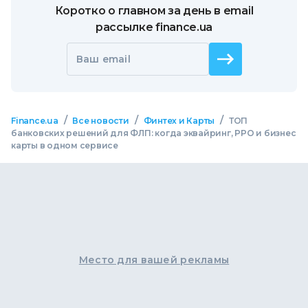
Коротко о главном за день в email
рассылке finance.ua
Ваш email
/
/
/
Finance.ua
Все новости
Финтех и Карты
ТОП
банковских решений для ФЛП: когда эквайринг, РРО и бизнес
карты в одном сервисе
Место для вашей рекламы