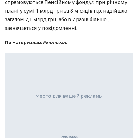
спрямовуються Пенсійному фонду/: при річному
плані у сумі 1 млрд грн за 8 місяців п.р. надійшло
загалом 7,1 млрд грн, або в 7 разів більше”, –
зазначається у повідомленні.
По материалам:
Finance.ua
Место для вашей рекламы