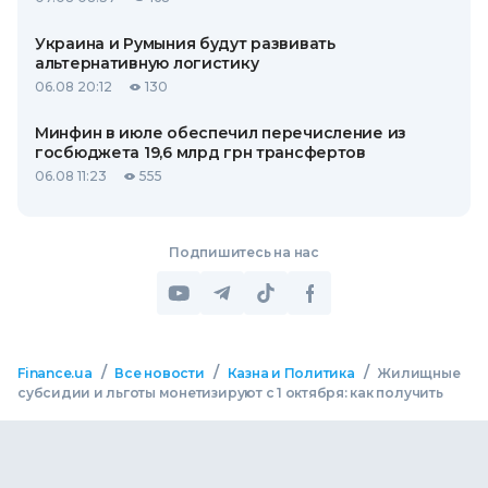
Украина и Румыния будут развивать
альтернативную логистику
06.08 20:12
130
Минфин в июле обеспечил перечисление из
госбюджета 19,6 млрд грн трансфертов
06.08 11:23
555
Подпишитесь на нас
/
/
/
Finance.ua
Все новости
Казна и Политика
Жилищные
субсидии и льготы монетизируют с 1 октября: как получить