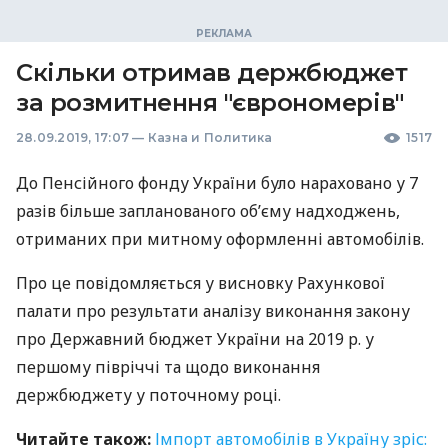
Скільки отримав держбюджет
за розмитнення "єврономерів"
28.09.2019, 17:07
—
Казна и Политика
1517
До Пенсійного фонду України було нараховано у 7
разів більше запланованого об’єму надходжень,
отриманих при митному оформленні автомобілів.
Про це повідомляється у висновку Рахункової
палати про результати аналізу виконання закону
про Державний бюджет України на 2019 р. у
першому півріччі та щодо виконання
держбюджету у поточному році.
Читайте також:
Імпорт автомобілів в Україну зріс: