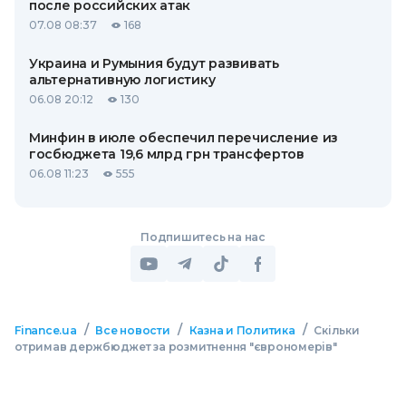
после российских атак
07.08 08:37
168
Украина и Румыния будут развивать
альтернативную логистику
06.08 20:12
130
Минфин в июле обеспечил перечисление из
госбюджета 19,6 млрд грн трансфертов
06.08 11:23
555
Подпишитесь на нас
/
/
/
Finance.ua
Все новости
Казна и Политика
Скільки
отримав держбюджет за розмитнення "єврономерів"