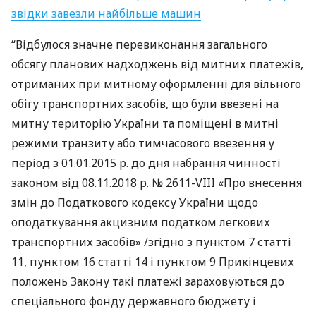
звідки завезли найбільше машин
“Відбулося значне перевиконання загального
обсягу планових надходжень від митних платежів,
отриманих при митному оформленні для вільного
обігу транспортних засобів, що були ввезені на
митну територію України та поміщені в митні
режими транзиту або тимчасового ввезення у
період з 01.01.2015 р. до дня набрання чинності
законом від 08.11.2018 р. № 2611-
VIII
«Про внесення
змін до Податкового кодексу України щодо
оподаткування акцизним податком легкових
транспортних засобів» /згідно з пунктом 7 статті
11, пунктом 16 статті 14 і пунктом 9 Прикінцевих
положень Закону такі платежі зараховуються до
спеціального фонду державного бюджету і