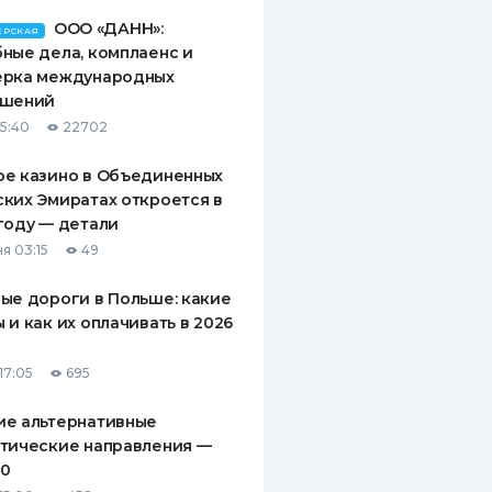
ООО «ДАНН»:
ЕРСКАЯ
ные дела, комплаенс и
ерка международных
ашений
15:40
22702
ое казино в Объединенных
ких Эмиратах откроется в
году — детали
я 03:15
49
ые дороги в Польше: какие
 и как их оплачивать в 2026
17:05
695
ие альтернативные
тические направления —
10