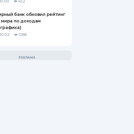
15:00
452
рный банк обновил рейтинг
 мира по доходам
графика)
10:02
1268