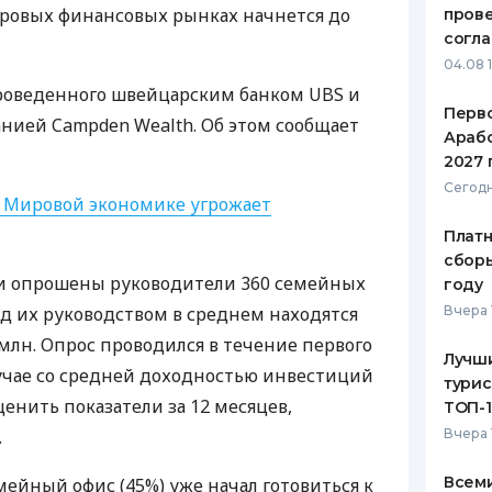
ировых финансовых рынках начнется до
пров
ЕЖЕМЕСЯЧНЫЙ ОБЗОР
ПУТЕВО
согл
КЕШБЭКА
СТРАХО
04.08 
 проведенного швейцарским банком
UBS
и
ПУТЕВОДИТЕЛИ ПО
ВСЕ СТ
Перв
нией Campden Wealth. Об этом сообщает
БАНКОВСКИМ КАРТАМ
Арабс
СТРАХО
2027 
ОТЗЫВЫ
Сегодн
t: Мировой экономике угрожает
КОМПАН
Платн
ДОСТАВ
сборы
ли опрошены руководители 360 семейных
году
КОНТАК
од их руководством в среднем находятся
Вчера 
млн. Опрос проводился в течение первого
Лучш
случае со средней доходностью инвестиций
турис
енить показатели за 12 месяцев,
ТОП-
.
Вчера 
Всеми
ейный офис (45%) уже начал готовиться к