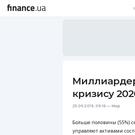
В
В
Л
А
Н
Миллиардер
С
кризису 202
П
25.09.2019, 09:16
—
Мир
Т
Р
Больше половины (55%) се
управляют активами сост