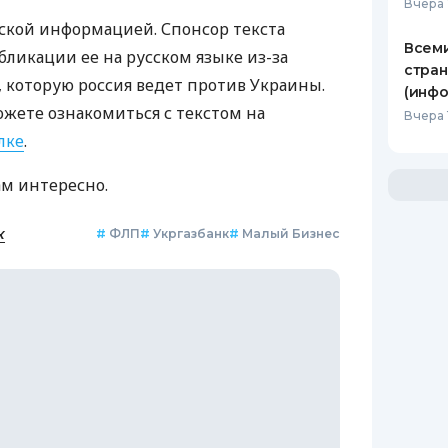
Вчера 
ской информацией. Спонсор текста
Всеми
бликации ее на русском языке из-за
стран
которую россия ведет против Украины.
(инфо
ожете ознакомиться с текстом на
Вчера 
лке
.
ам интересно.
к
#
ФЛП
#
Укргазбанк
#
Малый Бизнес