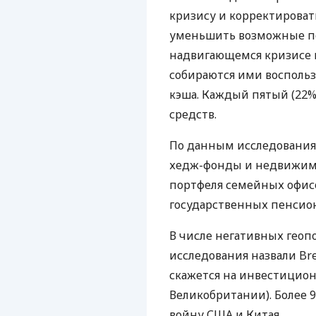
кризису и корректироват
уменьшить возможные по
надвигающемся кризисе 
собираются ими воспользо
кэша. Каждый пятый (22
средств.
По данным исследования
хедж-фонды и недвижимо
портфеля семейных офисо
государственных пенсио
В числе негативных геоп
исследования назвали Bre
скажется на инвестицио
Великобритании). Более
войну
США
и Китая.