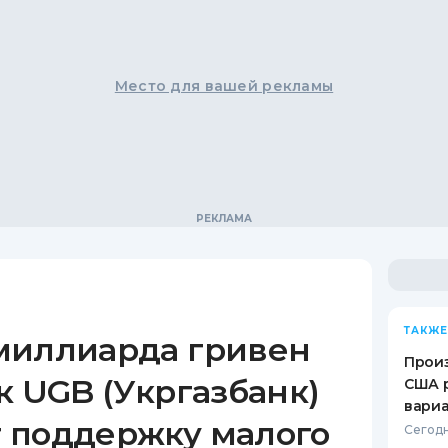
Место для вашей рекламы
ТАКЖЕ
миллиарда гривен
Произ
к UGB (Укргазбанк)
США 
вари
 поддержку малого
Сегодн