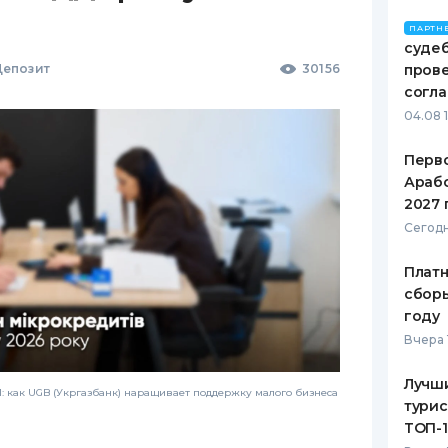
ПАРТН
судеб
епозит
30156
пров
согл
04.08 
Перв
Арабс
2027 
Сегодн
Платн
сборы
году
Вчера 
Лучш
 как UGB (Укргазбанк) наращивает поддержку малого бизнеса
турис
ТОП-