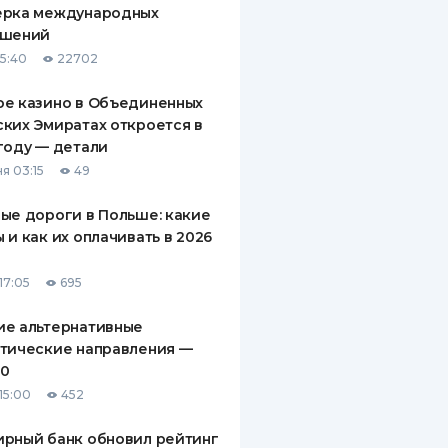
ерка международных
ДИТЕЛИ ПО
ашений
ВАНИЮ
15:40
22702
РАХОВЫЕ ПОЛИСЫ
ое казино в Объединенных
ких Эмиратах откроется в
ВЫЕ КОМПАНИИ
году — детали
 О СТРАХОВЫХ
я 03:15
49
ИЯХ
ые дороги в Польше: какие
КА И ОПЛАТА
 и как их оплачивать в 2026
ТЫ
17:05
695
ие альтернативные
тические направления —
10
15:00
452
рный банк обновил рейтинг