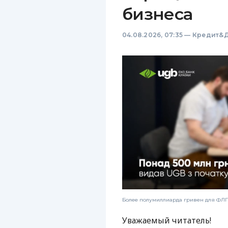
бизнеса
04.08.2026, 07:35
—
Кредит&Д
Более полумиллиарда гривен для ФЛП:
Уважаемый читатель!