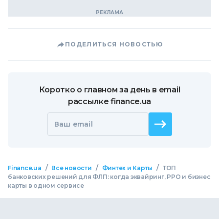
ПОДЕЛИТЬСЯ НОВОСТЬЮ
Коротко о главном за день в email
рассылке finance.ua
Ваш email
/
/
/
Finance.ua
Все новости
Финтех и Карты
ТОП
банковских решений для ФЛП: когда эквайринг, РРО и бизнес
карты в одном сервисе