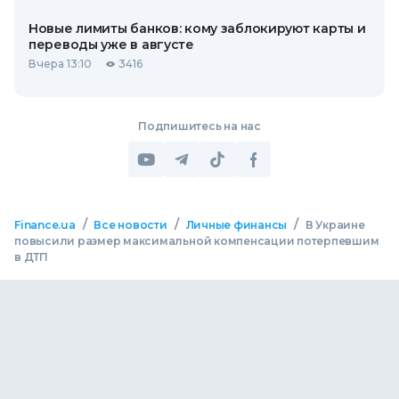
Новые лимиты банков: кому заблокируют карты и
переводы уже в августе
Вчера 13:10
3416
Подпишитесь на нас
/
/
/
Finance.ua
Все новости
Личные финансы
В Украине
повысили размер максимальной компенсации потерпевшим
в ДТП