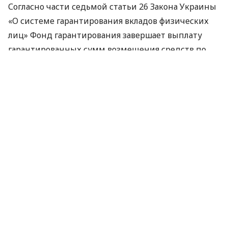
Согласно части седьмой статьи 26 Закона Украины
«О системе гарантирования вкладов физических
лиц» Фонд гарантирования завершает выплату
гарантированных сумм возмещения средств по
вкладам в день подачи документов для внесения в
ЕГР
записи о ликвидации банка как юридического
лица.
В связи с этим Фонд гарантирования сообщает о
завершении выплаты гарантированных сумм
возмещения средств вкладчикам банка
“Пиденкомбанк”.
По материалам:
Finance.ua
ПОДЕЛИТЬСЯ НОВОСТЬЮ