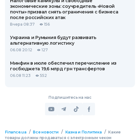
Налоговые каникулы и свободные
экономические зоны: соучредитель «Новой
почты» призвал снять ограничения с бизнеса
после российских атак
Вчера 08:37
156
Украина и Румыния будут развивать
альтернативную логистику
06.08 20:12
127
Минфин в июле обеспечил перечисление из
госбюджета 19,6 млрд грн трансфертов
06.08 11:23
552
Подпишитесь на нас
/
/
/
Finance.ua
Все новости
Казна и Политика
Какие
товары должны продаваться с электронным чеком