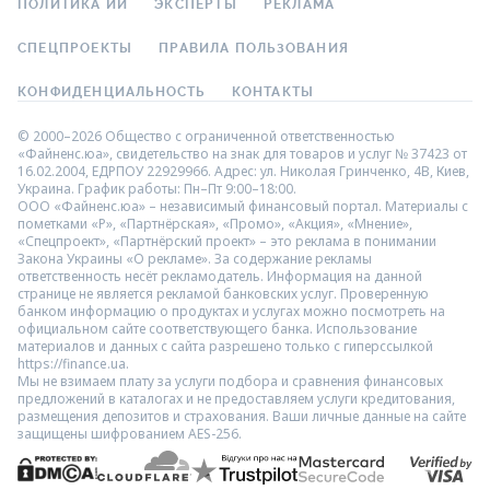
ПОЛИТИКА ИИ
ЭКСПЕРТЫ
РЕКЛАМА
СПЕЦПРОЕКТЫ
ПРАВИЛА ПОЛЬЗОВАНИЯ
КОНФИДЕНЦИАЛЬНОСТЬ
КОНТАКТЫ
© 2000–2026 Общество с ограниченной ответственностью
«Файненс.юа», свидетельство на знак для товаров и услуг № 37423 от
16.02.2004, ЕДРПОУ 22929966. Адрес: ул. Николая Гринченко, 4В, Киев,
Украина. График работы: Пн–Пт 9:00–18:00.
ООО «Файненс.юа» – независимый финансовый портал. Материалы с
пометками «Р», «Партнёрская», «Промо», «Акция», «Мнение»,
«Спецпроект», «Партнёрский проект» – это реклама в понимании
Закона Украины «О рекламе». За содержание рекламы
ответственность несёт рекламодатель. Информация на данной
странице не является рекламой банковских услуг. Проверенную
банком информацию о продуктах и услугах можно посмотреть на
официальном сайте соответствующего банка. Использование
материалов и данных с сайта разрешено только с гиперссылкой
https://finance.ua.
Мы не взимаем плату за услуги подбора и сравнения финансовых
предложений в каталогах и не предоставляем услуги кредитования,
размещения депозитов и страхования. Ваши личные данные на сайте
защищены шифрованием AES-256.