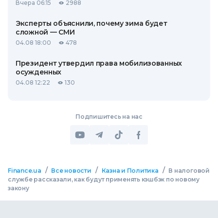
Вчера 06:15
2988
Эксперты объяснили, почему зима будет
сложной — СМИ
04.08 18:00
478
Президент утвердил права мобилизованных
осужденных
04.08 12:22
130
Подпишитесь на нас
/
/
/
Finance.ua
Все новости
Казна и Политика
В налоговой
службе рассказали, как будут применять кэшбэк по новому
закону