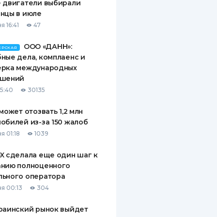
 двигатели выбирали
нцы в июле
я 16:41
47
ООО «ДАНН»:
ЕРСКАЯ
ные дела, комплаенс и
ерка международных
ашений
15:40
30135
 может отозвать 1,2 млн
обилей из-за 150 жалоб
я 01:18
1039
X сделала еще один шаг к
анию полноценного
льного оператора
я 00:13
304
раинский рынок выйдет