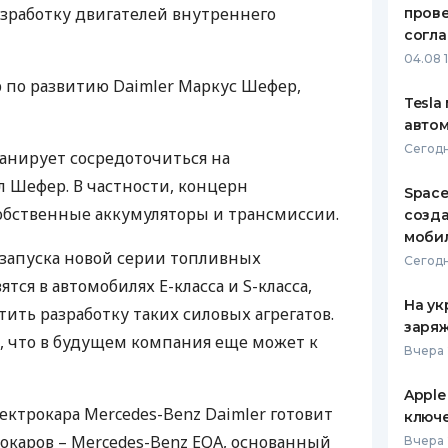
зработку двигателей внутреннего
пров
ЕЖЕМЕСЯЧНЫЙ ОБЗОР
ПУТЕВО
согл
КЕШБЭКА
СТРАХО
04.08 
 по развитию Daimler Маркус Шефер,
ПУТЕВОДИТЕЛИ ПО
ВСЕ СТ
Tesla
БАНКОВСКИМ КАРТАМ
автом
СТРАХО
Сегодн
анирует сосредоточиться на
ОТЗЫВЫ
 Шефер. В частности, концерн
КОМПАН
Space
собственные аккумуляторы и трансмиссии.
созд
ДОСТАВ
моби
 запуска новой серии топливных
Сегодн
КОНТАК
тся в автомобилях E-класса и S-класса,
На ук
ить разработку таких силовых агрегатов.
заряж
, что в будущем компания еще может к
Вчера 
Apple
ектрокара Mercedes-Benz Daimler готовит
ключ
окаров – Mercedes-Benz
EQA
, основанный
Вчера 