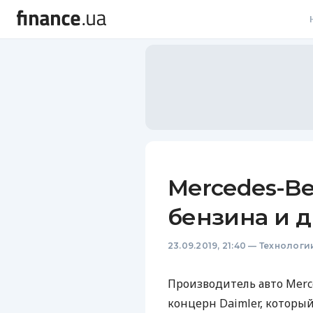
В
В
Л
А
Н
Mercedes-Be
С
бензина и 
П
23.09.2019, 21:40
—
Технологи
Т
Р
Производитель авто Mer
концерн Daimler, которы