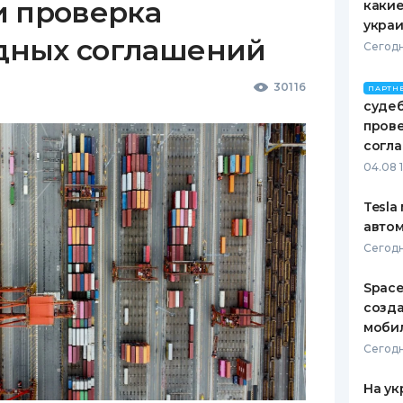
и проверка
какие
украи
дных соглашений
Сегодн
30116
ПАРТН
судеб
пров
согл
04.08 
Tesla
автом
Сегодн
Space
созд
моби
Сегодн
На ук