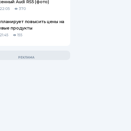
енный Audi RS5 (фото)
22:05
370
 планирует повысить цены на
евые продукты
21:45
155