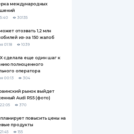
ерка международных
ДИТЕЛИ ПО
ашений
ВАНИЮ
15:40
30135
РАХОВЫЕ ПОЛИСЫ
 может отозвать 1,2 млн
обилей из-за 150 жалоб
ВЫЕ КОМПАНИИ
я 01:18
1039
 О СТРАХОВЫХ
ИЯХ
X сделала еще один шаг к
анию полноценного
КА И ОПЛАТА
льного оператора
я 00:13
304
ТЫ
раинский рынок выйдет
енный Audi RS5 (фото)
22:05
370
 планирует повысить цены на
евые продукты
21:45
155