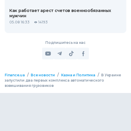
Как работает арест счетов военнообязанных
мужчин
05.08 16:33
14193
Подпишитесь на нас
/
/
/
Finance.ua
Все новости
Казна и Политика
В Украине
запустили два первых комплекса автоматического
взвешивания грузовиков